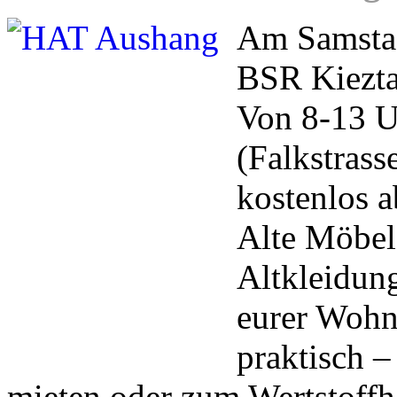
Am Samstag
BSR Kieztag
Von 8-13 U
(Falkstrass
kostenlos 
Alte Möbel
Altkleidun
eurer Wohn
praktisch –
mieten oder zum Wertstoffh