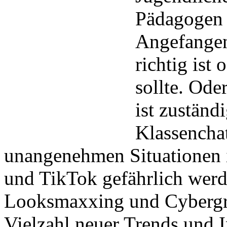
Pädagogen 
Angefangen
richtig ist
sollte. Ode
ist zuständ
Klassencha
unangenehmen Situationen 
und TikTok gefährlich wer
Looksmaxxing und Cybergr
Vielzahl neuer Trends und I