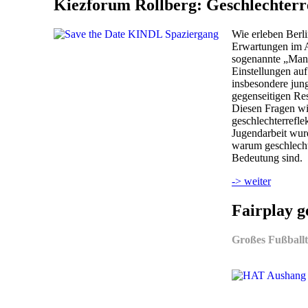
Kiezforum Rollberg: Geschlechterre
Wie erleben Berli
Erwartungen im A
sogenannte „Manos
Einstellungen au
insbesondere ju
gegenseitigen Re
Diesen Fragen w
geschlechterrefle
Jugendarbeit wurd
warum geschlecht
Bedeutung sind.
-> weiter
Fairplay 
Großes Fußballt