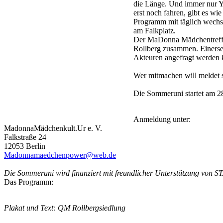
die Länge. Und immer nur Yo
erst noch fahren, gibt es w
Programm mit täglich wechse
am Falkplatz.
Der MaDonna Mädchentreff a
Rollberg zusammen. Einersei
Akteuren angefragt werden 
Wer mitmachen will meldet s
Die Sommeruni startet am 28
Anmeldung unter:
MadonnaMädchenkult.Ur e. V.
Falkstraße 24
12053 Berlin
Madonnamaedchenpower@web.de
Die Sommeruni wird finanziert mit freundlicher Unterstützung v
Das Programm:
Plakat und Text: QM Rollbergsiedlung