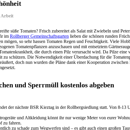
hönheit
 Arbeit
reifte süße Tomaten? Frisch zubereitet als Salat mit Zwiebeln und Pete
ir im
Rollberger Gemeinschaftsgarten
lieben die schönen runden Früch
en mögen, so sehr hassen Tomaten Regen und Feuchtigkeit. Viele Hob
gezogenen Tomatenpflanzen anzuschauen und mit entsetztem Gärtnerauge 
 Tomatenkrankheit, die durch einen Pilz verursacht wird. Da Pilze eine
it zu schützen. Die Notwendigkeit einer Überdachung für die Tomate
eäußert, doch nun wurden die Pläne dank einer Kooperation zwische
mgesetzt.
chen und Sperrmüll kostenlos abgeben
det der nächste BSR Kieztag in der Rollbergsiedlung statt. Von 8-13 U
trogeräte und Altkleidung könnt ihr nur wenige Meter von eurer Wohnun
f zu fahren.
gentlich zu schade zum Wegwerfen sind – es gibt auch einen großen Tau