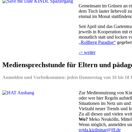
Gemeinsam im Grünen an ein
dem Tisch lauter liebevoll z
einmal im Monat stattfinden
Seit April sind das Gartent
jeweils in Kooperation mit 
monatlich statt und locken
„Rollberg Paradise“
gegeben
-> weiter
Mediensprechstunde für Eltern und pädag
Anmelden und Vorbeikommen: jeden Donnerstag von 16 bis 18
Zur Mediennutzung von Kinde
oder wer hier Regeln aufste
Situationen im Netz um und
Vielzahl neuer Trends und I
Zu all diesen und vielen wei
Wo?
Meko Neukölln, Mittel
Wenn möglich, anmelden un
rojda.kizilpinar@jff.de