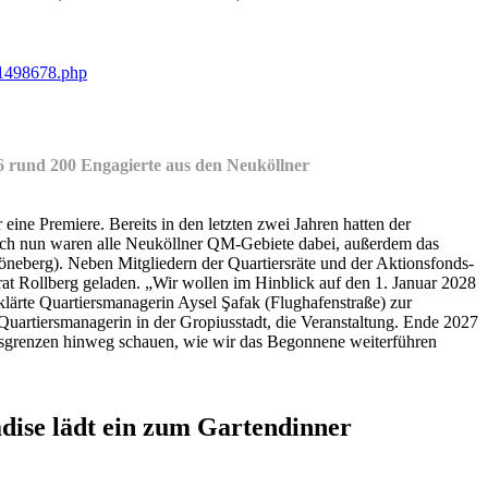
-1498678.php
6 rund 200 Engagierte aus den Neuköllner
ne Premiere. Bereits in den letzten zwei Jahren hatten der
ch nun waren alle Neuköllner QM-Gebiete dabei, außerdem das
berg). Neben Mitgliedern der Quartiersräte und der Aktionsfonds-
rat Rollberg geladen. „Wir wollen im Hinblick auf den 1. Januar 2028
klärte Quartiersmanagerin Aysel Şafak (Flughafenstraße) zur
uartiersmanagerin in der Gropiusstadt, die Veranstaltung. Ende 2027
tsgrenzen hinweg schauen, wie wir das Begonnene weiterführen
radise lädt ein zum Gartendinner