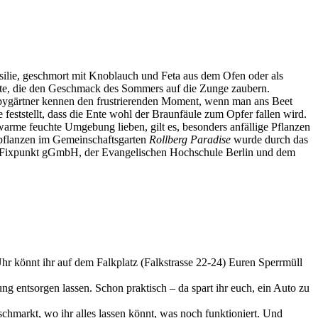
rsilie, geschmort mit Knoblauch und Feta aus dem Ofen oder als
te, die den Geschmack des Sommers auf die Zunge zaubern.
bygärtner kennen den frustrierenden Moment, wenn man ans Beet
feststellt, dass die Ente wohl der Braunfäule zum Opfer fallen wird.
 warme feuchte Umgebung lieben, gilt es, besonders anfällige Pflanzen
npflanzen im Gemeinschaftsgarten
Rollberg Paradise
wurde durch das
n Fixpunkt gGmbH, der Evangelischen Hochschule Berlin und dem
hr könnt ihr auf dem Falkplatz (Falkstrasse 22-24) Euren Sperrmüll
g entsorgen lassen. Schon praktisch – da spart ihr euch, ein Auto zu
schmarkt, wo ihr alles lassen könnt, was noch funktioniert. Und