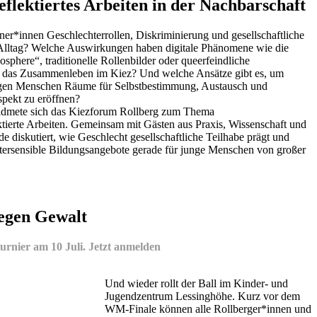
flektiertes Arbeiten in der Nachbarschaft
ner*innen Geschlechterrollen, Diskriminierung und gesellschaftliche
lltag? Welche Auswirkungen haben digitale Phänomene wie die
phere“, traditionelle Rollenbilder oder queerfeindliche
f das Zusammenleben im Kiez? Und welche Ansätze gibt es, um
ngen Menschen Räume für Selbstbestimmung, Austausch und
spekt zu eröffnen?
idmete sich das Kiezforum Rollberg zum Thema
ktierte Arbeiten. Gemeinsam mit Gästen aus Praxis, Wissenschaft und
e diskutiert, wie Geschlecht gesellschaftliche Teilhabe prägt und
ersensible Bildungsangebote gerade für junge Menschen von großer
gegen Gewalt
urnier am 10 Juli. Jetzt anmelden
Und wieder rollt der Ball im Kinder- und
Jugendzentrum Lessinghöhe. Kurz vor dem
WM-Finale können alle Rollberger*innen und