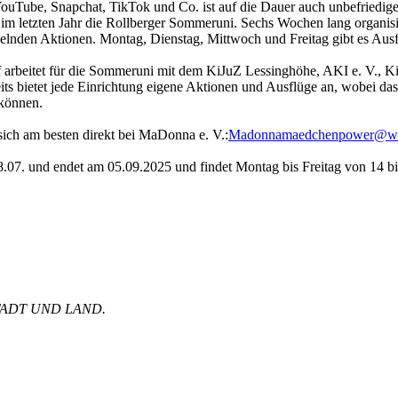
uTube, Snapchat, TikTok und Co. ist auf die Dauer auch unbefriedigen
ie im letzten Jahr die Rollberger Sommeruni. Sechs Wochen lang organi
lnden Aktionen. Montag, Dienstag, Mittwoch und Freitag gibt es Ausf
rbeitet für die Sommeruni mit dem KiJuZ Lessinghöhe, AKI e. V., Ki
ts bietet jede Einrichtung eigene Aktionen und Ausflüge an, wobei da
können.
ich am besten direkt bei MaDonna e. V.:
Madonnamaedchenpower@w
.07. und endet am 05.09.2025 und findet Montag bis Freitag von 14 bis
on STADT UND LAND.