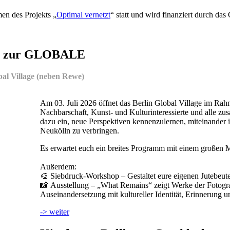
en des Projekts „
Optimal vernetzt
“ statt und wird finanziert durch da
ng zur GLOBALE
bal Village (neben Rewe)
Am 03. Juli 2026 öffnet das Berlin Global Village im Ra
Nachbarschaft, Kunst- und Kulturinteressierte und alle z
dazu ein, neue Perspektiven kennenzulernen, miteinande
Neukölln zu verbringen.
Es erwartet euch ein breites Programm mit einem großen 
Außerdem:
🎨 Siebdruck-Workshop – Gestaltet eure eigenen Jutebeute
📸 Ausstellung – „What Remains“ zeigt Werke der Fotogra
Auseinandersetzung mit kultureller Identität, Erinnerung 
-> weiter