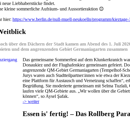
ei neue Liebhaberstücke findet.
eine kleine sommerliche Aufräum- und Aussortieraktion 😊
r hier:
https://www.berlin.de/null-muell-neukoelln/programm/kieztage
eitblick
hoch über den Dächern der Stadt kamen am Abend des 1. Juli 202
ieten und dem angrenzenden Gebiet Germaniagarten zusammen
Das gemeinsame Sommerfest auf dem Klunkerkranich war ei
Donaukiez und der Flughafenkiez gemeinsam gefeiert. Do
angrenzende QM-Gebiet Germaniagarten (Tempelhof-Schöne
Jurys waren auch Stadtteilpartner:innen wie etwa der Kiez
eine Plattform für Austausch und Vernetzung schaffen“, er
Begrüßung. Sie moderierte gemeinsam mit Selma Tuzlali, Q
laufen viele QM-Gebiete aus. „Wir wollen über die Gebie
können“, so Aysel Şafak.
-> weiter
Essen is' fertig! – Das Rollberg Pa