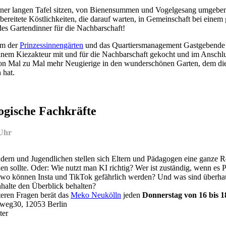
er langen Tafel sitzen, von Bienensummen und Vogelgesang umgeben,
ubereitete Köstlichkeiten, die darauf warten, in Gemeinschaft bei eine
des Gartendinner für die Nachbarschaft!
eam der
Prinzessinnengärten
und das Quartiersmanagement Gastgebende ei
einem Kiezakteur mit und für die Nachbarschaft gekocht und im Ansch
 von Mal zu Mal mehr Neugierige in den wunderschönen Garten, dem di
 hat.
ogische Fachkräfte
 Uhr
rn und Jugendlichen stellen sich Eltern und Pädagogen eine ganze Rei
llen sollte. Oder: Wie nutzt man KI richtig? Wer ist zuständig, wenn 
 wo können Insta und TikTok gefährlich werden? Und was sind überh
nhalte den Überblick behalten?
teren Fragen berät das
Meko Neukölln
jeden
Donnerstag von 16 bis 
weg30, 12053 Berlin
ter