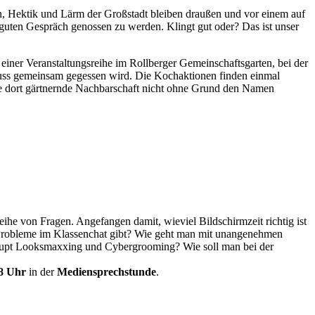
 Hektik und Lärm der Großstadt bleiben draußen und vor einem auf
m guten Gespräch genossen zu werden. Klingt gut oder? Das ist unser
ner Veranstaltungsreihe im Rollberger Gemeinschaftsgarten, bei der
luss gemeinsam gegessen wird. Die Kochaktionen finden einmal
e dort gärtnernde Nachbarschaft nicht ohne Grund den Namen
he von Fragen. Angefangen damit, wieviel Bildschirmzeit richtig ist
es Probleme im Klassenchat gibt? Wie geht man mit unangenehmen
aupt Looksmaxxing und Cybergrooming? Wie soll man bei der
18 Uhr
in der
Mediensprechstunde
.