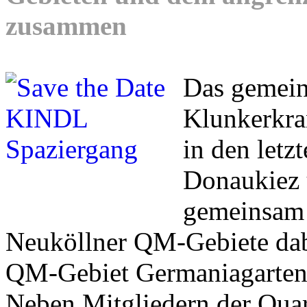
zusammen
Das gemei
Klunkerkran
in den letz
Donaukiez 
gemeinsam 
Neuköllner QM-Gebiete dab
QM-Gebiet Germaniagarten
Neben Mitgliedern der Quar