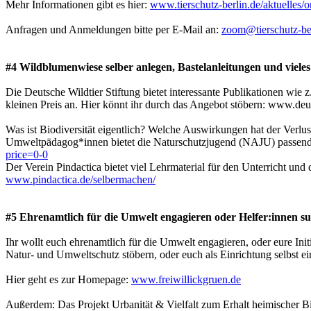
Mehr Informationen gibt es hier:
www.tierschutz-berlin.de/aktuelles/o
Anfragen und Anmeldungen bitte per E-Mail an:
zoom@tierschutz-be
#4 Wildblumenwiese selber anlegen, Bastelanleitungen und viele
Die Deutsche Wildtier Stiftung bietet interessante Publikationen wi
kleinen Preis an. Hier könnt ihr durch das Angebot stöbern: www.deut
Was ist Biodiversität eigentlich? Welche Auswirkungen hat der Verlus
Umweltpädagog*innen bietet die Naturschutzjugend (NAJU) passende
price=0-0
Der Verein Pindactica bietet viel Lehrmaterial für den Unterricht und
www.pindactica.de/selbermachen/
#5 Ehrenamtlich für die Umwelt engagieren oder Helfer:innen s
Ihr wollt euch ehrenamtlich für die Umwelt engagieren, oder eure Ini
Natur- und Umweltschutz stöbern, oder euch als Einrichtung selbst ein
Hier geht es zur Homepage:
www.freiwillickgruen.de
Außerdem: Das Projekt Urbanität & Vielfalt zum Erhalt heimischer Bio