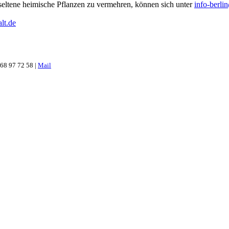
n seltene heimische Pflanzen zu vermehren, können sich unter
info-berl
alt.de
 68 97 72 58 |
Mail