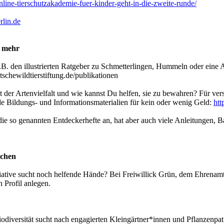
nline-tierschutzakademie-fuer-kinder-geht-in-die-zweite-runde/
rlin.de
s mehr
e z.B. den illustrierten Ratgeber zu Schmetterlingen, Hummeln oder ei
schewildtierstiftung.de/publikationen
t der Artenvielfalt und wie kannst Du helfen, sie zu bewahren? Für ve
 Bildungs- und Informationsmaterialien für kein oder wenig Geld:
htt
 die so genannten Entdeckerhefte an, hat aber auch viele Anleitungen, B
uchen
tiative sucht noch helfende Hände? Bei Freiwillick Grün, dem Ehrenamts
 Profil anlegen.
diversität sucht nach engagierten Kleingärtner*innen und Pflanzenpat*i