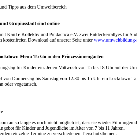
e und Tipps aus dem Umweltbereich
 und Gropiusstadt sind online
it KanTe Kollektiv und Pindactica e.V. zwei Entdeckerrallyes für Süd
um kostenfreien Download auf unserer Seite unter
www.umweltbildung-ne
Lockdown Menü To Go in den Prinzessinnengärten
dungstag für Kinder ein. Jeden Mittwoch von 15 bis 18 Uhr auf der U
dhof von Donnerstag bis Samstag von 12.30 bis 15 Uhr ein Lockdown 
n oder vegetarisch.
de
oom an so lange es noch nicht möglich ist, dass sie wieder Führungen 
ngebot für Kinder und Jugendliche im Alter von 7 bis 11 Jahren.
ußerdem einzelne Termine zu verschiedenen Tierschutzthemen.