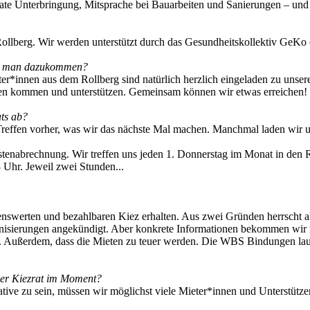
ate Unterbringung, Mitsprache bei Bauarbeiten und Sanierungen – und
llberg. Wir werden unterstützt durch das Gesundheitskollektiv GeKo 
n man dazukommen?
nen aus dem Rollberg sind natürlich herzlich eingeladen zu unseren
fen kommen und unterstützen. Gemeinsam können wir etwas erreichen!
ats ab?
reffen vorher, was wir das nächste Mal machen. Manchmal laden wir un
ostenabrechnung. Wir treffen uns jeden 1. Donnerstag im Monat in den 
Uhr. Jeweil zwei Stunden...
enswerten und bezahlbaren Kiez erhalten. Aus zwei Gründen herrscht a
sierungen angekündigt. Aber konkrete Informationen bekommen wir nic
. Außerdem, dass die Mieten zu teuer werden. Die WBS Bindungen lauf
der Kiezrat im Moment?
iative zu sein, müssen wir möglichst viele Mieter*innen und Unterstütz