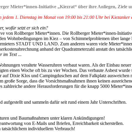
rger Mieter*innen-Initiative „Kiezrat“ über ihre Anliegen, Ziele 
 an jedem 1. Dienstag im Monat von 19:00 bis 21:00 Uhr bei Kiezanker e
r, wofür setzt er sich ein?
ative von Rollberger Mieter*innen. Die Rollberger Mieter*innen-Initiat
 den Wohnbedingungen im Kiez – von Schimmelproblemen über lange ka
 Vermieters STADT UND LAND. Zum anderen waren viele Mieter*innen 
serkostenabrechnung anhand der Quadratmeterzahl anstatt des tatsächli
r im Text
...
n Wohnungen veraltete Wasseruhren verbaut waren. Als der Einbau neue
kündigten einen Woche oft bis zu vier Wochen. Das verbaute Asbest wurd
r auf Dixie Klos und Campingduschen auf dem Falkplatz ausweichen m
em große Sorge, dass die Vorsichtsmaßnahmen ihnen keinen ausreichend
zahlreiche andere Herausforderungen für die knapp 5000 Mieter*innen 
d aufgestellt und sammeln dafür seit rund einem Jahr Unterschriften.
raturen und Baumaßnahmen unter klaren Ankündigungen!
ntwortung von E-Mails und Briefen, Erreichbarkeit sicherstellen.
tatsächlichem individuellem Verbrauch!