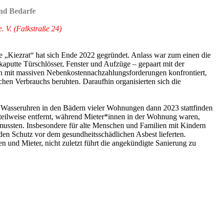
und Bedarfe
. V. (Falkstraße 24)
ive „Kiezrat“ hat sich Ende 2022 gegründet. Anlass war zum einen die
putte Türschlösser, Fenster und Aufzüge – gepaart mit der
mit massiven Nebenkostennachzahlungsforderungen konfrontiert,
chen Verbrauchs beruhten. Daraufhin organisierten sich die
r Wasseruhren in den Bädern vieler Wohnungen dann 2023 stattfinden
e teilweise entfernt, während Mieter*innen in der Wohnung waren,
ussten. Insbesondere für alte Menschen und Familien mit Kindern
en Schutz vor dem gesundheitsschädlichen Asbest lieferten.
und Mieter, nicht zuletzt führt die angekündigte Sanierung zu