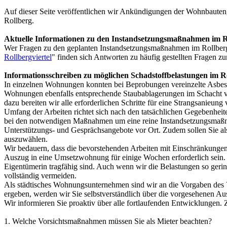
Auf dieser Seite veröffentlichen wir Ankündigungen der Wohnbau
Rollberg.
Aktuelle Informationen zu den Instandsetzungsmaßnahmen im Ro
Wer Fragen zu den geplanten Instandsetzungsmaßnahmen im Rollberg
Rollbergviertel
" finden sich Antworten zu häufig gestellten Fragen zu
Informationsschreiben zu möglichen Schadstoffbelastungen im Ro
In einzelnen Wohnungen konnten bei Beprobungen vereinzelte Asbest-
Wohnungen ebenfalls entsprechende Staubablagerungen im Schacht vorh
dazu bereiten wir alle erforderlichen Schritte für eine Strangsanieu
Umfang der Arbeiten richtet sich nach den tatsächlichen Gegebenhei
bei den notwendigen Maßnahmen um eine reine Instandsetzungsmaßnah
Unterstützungs- und Gesprächsangebote vor Ort. Zudem sollen Sie al
auszuwählen.
Wir bedauern, dass die bevorstehenden Arbeiten mit Einschränkungen
Auszug in eine Umsetzwohnung für einige Wochen erforderlich sein. 
Eigentümerin tragfähig sind. Auch wenn wir die Belastungen so geri
vollständig vermeiden.
Als städtisches Wohnungsunternehmen sind wir an die Vorgaben des Ve
ergeben, werden wir Sie selbstverständlich über die vorgesehenen Au
Wir informieren Sie proaktiv über alle fortlaufenden Entwicklungen. 
1. Welche Vorsichtsmaßnahmen müssen Sie als Mieter beachten?