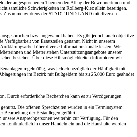
iele der angesprochenen Themen den Alltag der Bewohnerinnen und
t sämtliche Schwierigkeiten im Rollberg-Kiez allein beseitigen.
arf eines Zusammenwirkens der STADT UND LAND mit diversen
n ausgesprochen bzw. angewandt haben. Es gibt jedoch auch objektive
Verfügbarkeit von Ersatzteilen genannt. Nicht in unserem
ufklärungsarbeit über diverse Informationskanäle leisten. Wir
 Mieterinnen und Mieter stehen Unterstützungsangebote unserer
nschen bestehen. Über diese Hilfsmöglichkeiten informieren wir
ußenanlagen regelmäßig, was jedoch bezüglich der Häufigkeit mit
le Ablagerungen im Bezirk mit Bußgeldern bis zu 25.000 Euro geahndet
ion. Durch erforderliche Recherchen kann es zu Verzögerungen
g genutzt. Die offenen Sprechzeiten wurden in ein Terminsystem
r Bearbeitung der Erstanliegen geführt.
en unsere Ansprechpersonen weiterhin zur Verfügung. Für den
en kontinuierlich in unser Handeln ein und die Haushalte werden