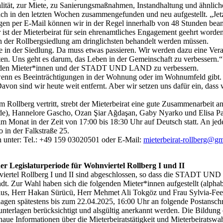
lität, zur Miete, zu Sanierungsmaßnahmen, Instandhaltung und ähnlich
ch in den letzten Wochen zusammengefunden und neu aufgestellt. „Jetzt
en per E-Mail können wir in der Regel innerhalb von 48 Stunden beant
 ist der Mieterbeirat für sein ehrenamtliches Engagement geehrt worden
in der Rollbergsiedlung am dringlichsten behandelt werden müssen.
age in der Siedlung. Da muss etwas passieren. Wir werden dazu eine V
ten. Uns geht es darum, das Leben in der Gemeinschaft zu verbessern.“
en den Mieter*innen und der STADT UND LAND zu verbessern.
, wenn es Beeinträchtigungen in der Wohnung oder im Wohnumfeld gibt. Fr
on sind wir heute weit entfernt. Aber wir setzen uns dafür ein, da
im Rollberg vertritt, strebt der Mieterbeirat eine gute Zusammenarbeit an
nde), Hannelore Gascho, Ozan Şiar Ağdaşan, Gaby Nyarko und Elisa P
m Monat in der Zeit von 17:00 bis 18:30 Uhr auf Deutsch statt. An jed
o in der Falkstraße 25.
h unter: Tel.: +49 159 03020501 oder E-Mail:
mieterbeirat-rollberg@g
er Legislaturperiode für Wohnviertel Rollberg I und II
viertel Rollberg I und II sind abgeschlossen, so dass die STADT UND 
dt. Zur Wahl haben sich die folgenden Mieter*innen aufgestellt (alpha
us, Herr Hakan Sürücü, Herr Mehmet Ali Tokgöz und Frau Sylvia-Fe
terlagen spätestens bis zum 22.04.2025, 16:00 Uhr an folgende Post
terlagen berücksichtigt und alsgültig anerkannt werden. Die Bildung e
aue Informationen über die Mieterbeiratstätigkeit und Mieterbeiratswa