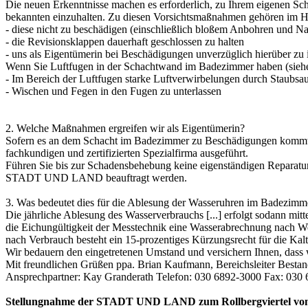
Die neuen Erkenntnisse machen es erforderlich, zu Ihrem eigenen Sc
bekannten einzuhalten. Zu diesen Vorsichtsmaßnahmen gehören im 
- diese nicht zu beschädigen (einschließlich bloßem Anbohren und N
- die Revisionsklappen dauerhaft geschlossen zu halten
- uns als Eigentümerin bei Beschädigungen unverzüglich hierüber 
Wenn Sie Luftfugen in der Schachtwand im Badezimmer haben (siehe B
- Im Bereich der Luftfugen starke Luftverwirbelungen durch Staubs
- Wischen und Fegen in den Fugen zu unterlassen
2. Welche Maßnahmen ergreifen wir als Eigentümerin?
Sofern es an dem Schacht im Badezimmer zu Beschädigungen kommt,
fachkundigen und zertifizierten Spezialfirma ausgeführt.
Führen Sie bis zur Schadensbehebung keine eigenständigen Reparatura
STADT UND LAND beauftragt werden.
3. Was bedeutet dies für die Ablesung der Wasseruhren im Badezimm
Die jährliche Ablesung des Wasserverbrauchs [...] erfolgt sodann
die Eichungültigkeit der Messtechnik eine Wasserabrechnung nach 
nach Verbrauch besteht ein 15-prozentiges Kürzungsrecht für die
Wir bedauern den eingetretenen Umstand und versichern Ihnen, dass 
Mit freundlichen Grüßen ppa. Brian Kaufmann, Bereichsleiter Bestan
Ansprechpartner: Kay Granderath Telefon: 030 6892-3000 Fax: 030
Stellungnahme der STADT UND LAND zum Rollbergviertel vom