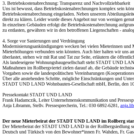
3. Betriebskostenabrechnung: Transparenz und Nachvollziehbarkeit
Uns ist bewusst, dass Betriebskostenabrechnungen komplex sein könn
Betriebskostenabrechnung eingeladen. Neben unserem Abteilungsle
direkt zu klären. Leider wurde dieses Angebot nur von wenigen genut
In einzelnen Gebäuden erfolgt die Betriebskostenabrechnung aufgru
zu entlasten, gewähren wir in den betroffenen Liegenschaften - anal
4. Sorge vor Sanierungen und Verdrängung
Modernisierungsankündigungen wecken bei vielen Mieterinnen und M
Mieterhöhungen verbunden sein könnten. Auch hier halten wir uns an 
überlastet, stehen wir mit Rat und Tat zur Seite, erläutern die öffen
Als landeseigene Wohnungsbaugesellschaft steht STADT UND LAND f
Maßnahmen im Rollbergviertel zielen darauf ab, die Gebäude technisch
Vorgaben sowie die landespolitischen Vereinbarungen (Kooperationsv
Über alle anstehenden Schritte, mögliche Einschränkungen und Unters
STADT UND LAND Wohnbauten-Gesellschaft mbH, Berlin, den 10
Pressekontakt STADT UND LAND
Frank Hadamczik, Leiter Unternehmenskommunikation und Pressespr
Anja Libramm, Stellv. Pressesprecherin, Tel.: 030 6892-6281,
anja.l
Der neue Mieterbeirat der STADT UND LAND im Rollberg start
Der Mieterbeirat der STADT UND LAND in der Rollbergsiedlung setz
Deutsch und Türkisch von den Bewohner*innen Fr. Wahden, Fr. Gascho,