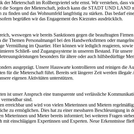
r Mieterschaft im Rollbergviertel sehr ernst. Wir verstehen, dass v
cht die Sorgen der Mieterschaft, jedoch kann die STADT UND LAND nich
ungen zu finden und das Wohnumfeld langfristig zu stärken. Das bed
nsofern begrüßen wir das Engagement des Kiezrates ausdrücklich.
ereich, weswegen wir bereits Sanktionen gegen die beauftragten Firme
n die Themen Personalmangel bei den Handwerksfirmen oder mangelnde 
 Vermüllung im Quartier. Hier können wir lediglich reagieren, sowie A
ptimieren Schließ- und Zugangssysteme in unserem Bestand. Für unsere
treuungsleistungen besonders für ältere oder auch hilfsbedürftige Me
sonders ausgeprägt. Unsere Hauswarte kontrollieren und reinigen die A
 für die Mieterschaft führt. Bereits seit längerer Zeit werden illega
sere eigenen Aktivitäten unterstützen.
en ist unser Anspruch eine transparente und verlässliche Kommunikat
 vermeidbar sind.
iten erreichbar und wird von vielen Mieterinnen und Mietern regelmäßi
äche zu ermöglichen. Dies hat zu einer messbaren Beschleunigung in de
Mieterinnen und Mieter bereits informiert; bei weiteren Fragen steh
 mit einschlägigen Expertinnen und Experten. Neue Erkenntnisse fließ