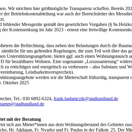
en. Wir möchten hier größtmögliche Transparenz schaffen. Bereits 2024
iter der Betriebskostenabteilung war auch der Bereichsleiter des 
zt.
nd fehlender Messgeräte gemäß den gesetzlichen Vorgaben (§ 9a Heiz
og der Kostensenkung im Jahr 2023 - erneut eine freiwillige Kostensen
ietern die Befürchtung, dass neben den Belastungen durch die Bauma
sämtliche für uns geltenden Regelungen, die zum Teil weit über das g
tlichen Unterstützungsangebote, bieten ggf. auch einen Wohnungstausch a
ür bezahlbares Wohnen. Eine sogenannte „Luxussanierung“ widerspri
 zu ertüchtigen und energetisch zu verbessern – also Substanz und Wohn
ereinbarung, Leistbarkeitsversprechen).
tützungsangebote werden wir die Mieterschaft frühzeitig, transparent
. Oktober 2025
echer, Tel.: 030 6892-6324,
frank.hadamczik@stadtundland.de
ibramm@stadtundland.de
et mit der Beratung
t sich aus Mieter*innen aus dem Wohnungsbestand des Gebietes zusa
 Hr. Ağdaşan, Fr. Nyarko und Fr. Paulus in der Falkstr. 25. Der Miet