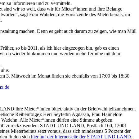
em zu informieren und zu vermitteln.
 sind wir so weit, dass wir für Mieter*innen und ihre Belange
worten“, sagt Frau Wahden, die Vorsitzende des Mieterbeirats, im
.
eranstaltung machen. Denn es geht auch darum zu zeigen, wie man Müll
üher, so bis 2011, als ich hier eingezogen bin, gab es einen
ss wir da wieder hinkommen und werden mehr Termine mit dem
.
aulus
em 3. Mittwoch im Monat finden sie ebenfalls von 17:00 bis 18:30
mx.de
LAND ihre Mieter*innen bittet, aktiv an der Briefwahl teilzunehmen.
betische Reihenfolge): Herr Seyfettin Agdasan, Frau Hannelore
e Wadehn. Alle Mieter*innen dürfen eine Stimme abgeben
.
anschrift zurückzusenden: STADT UND LAND, Postfach 160, 12001
ines Mieterbeirats setzt voraus, dass sich mindestens 5 Porzent der
hlen finden sich
hier auf der Internetseite der STADT UND LAND
.