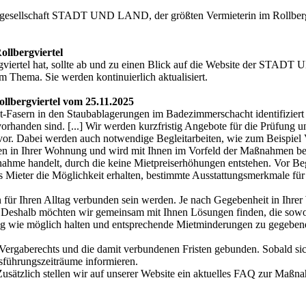
tengesellschaft STADT UND LAND, der größten Vermieterin im Roll
llbergviertel
viertel hat, sollte ab und zu einen Blick auf die Website der STA
m Thema. Sie werden kontinuierlich aktualisiert.
llbergviertel vom 25.11.2025
Fasern in den Staubablagerungen im Badezimmerschacht identifiziert 
anden sind. [...] Wir werden kurzfristig Angebote für die Prüfung 
ng vor. Dabei werden auch notwendige Begleitarbeiten, wie zum Beispiel 
ten in Ihrer Wohnung und wird mit Ihnen im Vorfeld der Maßnahmen besp
me handelt, durch die keine Mietpreiserhöhungen entstehen. Vor Begi
s Mieter die Möglichkeit erhalten, bestimmte Ausstattungsmerkmale fu
 für Ihren Alltag verbunden sein werden. Je nach Gegebenheit in Ihr
Deshalb möchten wir gemeinsam mit Ihnen Lösungen finden, die sowohl f
ng wie möglich halten und entsprechende Mietminderungen zu gegebener
rgaberechts und die damit verbundenen Fristen gebunden. Sobald sich 
sführungszeiträume informieren.
Zusätzlich stellen wir auf unserer Website ein aktuelles FAQ zur Maßna