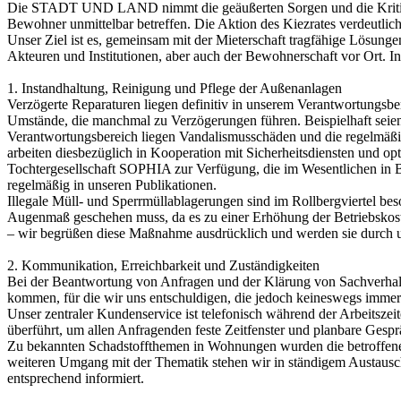
Die STADT UND LAND nimmt die geäußerten Sorgen und die Kritik de
Bewohner unmittelbar betreffen. Die Aktion des Kiezrates verdeutli
Unser Ziel ist es, gemeinsam mit der Mieterschaft tragfähige Lös
Akteuren und Institutionen, aber auch der Bewohnerschaft vor Ort. I
1. Instandhaltung, Reinigung und Pflege der Außenanlagen
Verzögerte Reparaturen liegen definitiv in unserem Verantwortungsb
Umstände, die manchmal zu Verzögerungen führen. Beispielhaft seie
Verantwortungsbereich liegen Vandalismusschäden und die regelmäßige
arbeiten diesbezüglich in Kooperation mit Sicherheitsdiensten und o
Tochtergesellschaft SOPHIA zur Verfügung, die im Wesentlichen in Be
regelmäßig in unseren Publikationen.
Illegale Müll- und Sperrmüllablagerungen sind im Rollbergviertel be
Augenmaß geschehen muss, da es zu einer Erhöhung der Betriebskosten
– wir begrüßen diese Maßnahme ausdrücklich und werden sie durch un
2. Kommunikation, Erreichbarkeit und Zuständigkeiten
Bei der Beantwortung von Anfragen und der Klärung von Sachverhalt
kommen, für die wir uns entschuldigen, die jedoch keineswegs immer
Unser zentraler Kundenservice ist telefonisch während der Arbeitsze
überführt, um allen Anfragenden feste Zeitfenster und planbare Gespr
Zu bekannten Schadstoffthemen in Wohnungen wurden die betroffenen 
weiteren Umgang mit der Thematik stehen wir in ständigem Austausch
entsprechend informiert.