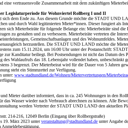
eine vertrauensvolle Zusammenarbeit mit dem zukünftigen Mieterbeir
er Legislaturperiode für Wohnviertel Rollberg I und II
 neigt sich dem Ende zu. Aus diesem Grunde möchte die STADT UND L
chen und durch Wahl legitimierten Mieter*innen. Dieser fungiert als I
zen sich Mieterbeiräte für folgende Belange ein: Mieterbeiräte sind die
 Fragen zu gestalten und zu verbessern. Mieterbeiräte vertreten die Inte
terleistungen, Gemeinschaftsanlagen und des Wohnumfeldes. Mieterb
enausgleich herzustellen. Die STADT UND LAND möchte die Mieter*inne
spätestens zum 15.11.2024, um 16:00 Uhr unter der Postanschrift: S
age zur Kanditatur beiliegt. Bei Postsendungen ist nicht das Datum des
des Wahlaufrufs das 18. Lebensjahr vollendet haben, unbeschränkt ges
ens 3 begrenzt. Der Mieterbeirat wird für die Dauer von 5 Jahren gew
hnung steht ein Stimmzettel zur Verfügung.
n unter:
www.stadtundland.de/Wohnen/Mietervertretungen/Mieterbeira
Verfügung
Mieter darüber informiert, dass in ca. 245 Wohnungen in den Rollb
 für das Wasser wieder nach Verbrauch abrechnen zu können. Alle Be
Veranstaltung werden Vertreter der STADT UND LAND den aktuellen Pl
tr. 214-216, 12049 Berlin (Eingang über Rollbergstraße)
is 19. März 2023 unter
veranstaltung@stadtundland.de
unter Angabe de
in Anmeldebestätigung.