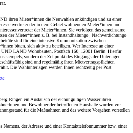
at.
AND ihren Mieter*innen die Neuwahlen ankündigen und zu einer
nteressenvertreter der in dem Gebiet wohnenden Mieter*innen und
 Interessenvertreter der Mieter*innen. Sie verfolgen das gemeinsame
ressen der Mieter*innen z. B. bei Instandhaltungs-, Nachverdichtungs-
eiräte sind für eine intensive Kommunikation zwischen
n bitten, sich aktiv zu beteiligen. Wer Interesse an einer
TADT UND LAND Wohnbauten, Postfach 160, 12001 Berlin. Hierfür
 Poststempels, sondern der Zeitpunkt des Eingangs der Unterlagen
chäftsfähig sind und regelmäßig ihren Mietvertragspflichten
ählt. Die Wahlunterlagen werden Ihnen rechtzeitig per Post
ete
.
erg-Ringen ein Austausch der eichungültigen Wasseruhren
wohnerinnen und Bewohner der betroffenen Haushalte wurden vor
anungsstand für die Maßnahmen und das weitere Vorgehen vorstellen
s Namens, der Adresse und einer Kontakttelefonnummer bzw. einer