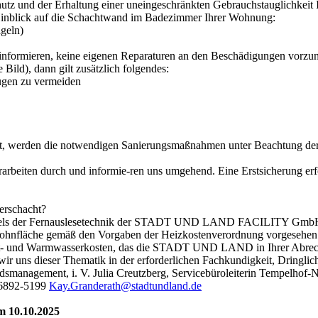
hutz und der Erhaltung einer uneingeschränkten Gebrauchstauglichkei
Hinblick auf die Schachtwand im Badezimmer Ihrer Wohnung:
ageln)
zu informieren, keine eigenen Reparaturen an den Beschädigungen vorzu
ild), dann gilt zusätzlich folgendes:
augen zu vermeiden
 werden die notwendigen Sanierungsmaßnahmen unter Beachtung der g
rbeiten durch und informie-ren uns umgehend. Eine Erstsicherung erfol
erschacht?
 mittels der Fernauslesetechnik der STADT UND LAND FACILITY GmbH.
Wohnfläche gemäß den Vorgaben der Heizkostenverordnung vorgesehen.
 Kalt- und Warmwasserkosten, das die STADT UND LAND in Ihrer Abrech
wir uns dieser Thematik in der erforderlichen Fachkundigkeit, Dringl
dsmanagement, i. V. Julia Creutzberg, Servicebüroleiterin Tempelhof-
 6892-5199
Kay.Granderath@stadtundland.de
 10.10.2025