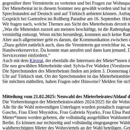
gegenüber ihrer Vermieterin zu vertreten und bei Fragen zur Wohnqua
Der Mieterbeirat ist in diesem Sommer neu gewählt worden und hat si
Sprechstunden auf Deutsch und auf Türkisch anbieten können. Anfrag
Gespräch bei Gartenfest im Rollberg Paradise am 16. September. Hier
Wir fragen nach, welche Themen aus Sicht des Mieterbeirats derzeit 
„Was die Mietenden zurzeit am meisten beschäftigt, ist die Rattenpl
vernünftig entsorgt. Wenn nichts herumliegt, kommen auch keine Rat
Aber auch allgemeiner geht es darum, die Kommunikation zwisch
„Dazu gehört natürlich auch, dass die Vermieterin gut erreichbar ist
Handwerkerservice. Da konnte man anrufen und dann kam jemand. Dav
Servicecenter einfordern.“
Auch mit dem
Kiezrat
, der ebenfalls die Interessen der Mieter*innen 
Die neu gewählten Mieterbeiräte sind: Sylvia-Fee Wahden (Vorsitze
Die Sprechstunden des Mieterbeirats finden am jedem 3. Donnerstag i
Uhr auf Türkisch statt. Ort der Sprechstunden ist das Mieterbeiratsbür
Sie möchten mithelfen, haben Fragen oder Hinweise? Melden Sie sic
Mitteilung vom 21.02.2025: Neuwahl des Mieterbeirates/Ablauf d
Die Vorbereitungen der Mieterbeiratswahlen 2024/2025 für die Wohn
Alle für die Wahl notwendigen Unterlagen wurden postalisch zugesan
Gascho, Frau Eleni Moysidou, Frau Gabriela Nyarko, Frau Elisa Paul
Mieter*innen werden gebeten, die vollständig ausgefüllten Wahlun
Berlin. Es können nur rechtzeitig und vollständig eingegangene Wahlun
wahlberechtigten Mieter des Wohnviertels an der Wahl beteiligen. Gen