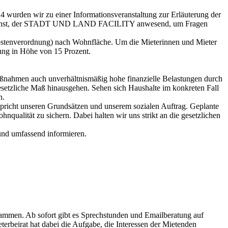
 wurden wir zu einer Informationsveranstaltung zur Erläuterung der
Messdienst, der STADT UND LAND FACILITY anwesend, um Fragen
kostenverordnung) nach Wohnfläche. Um die Mieterinnen und Mieter
kung in Höhe von 15 Prozent.
ßnahmen auch unverhältnismäßig hohe finanzielle Belastungen durch
esetzliche Maß hinausgehen. Sehen sich Haushalte im konkreten Fall
n.
cht unseren Grundsätzen und unserem sozialen Auftrag. Geplante
qualität zu sichern. Dabei halten wir uns strikt an die gesetzlichen
 und umfassend informieren.
mmen. Ab sofort gibt es Sprechstunden und Emailberatung auf
erbeirat hat dabei die Aufgabe, die Interessen der Mietenden