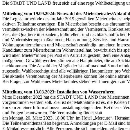
Die STADT UND LAND freut sich auf eine rege Wahlbeteiligung und 
Mitteilung vom 19.09.2024: Neuwahl des Mieterbeirates/Ablauf d
Die Legislaturperiode des im Jahr 2019 gewählten Mieterbeirates
aktiven Teilnahme ermutigen. Ein Mieterbeirat besteht aus ehrenamtli
vermittelt zwischen der Mieterschaft und der Vermieterin. Konkret set
Ziel, die Quartiere in sozialen-, kulturellen- und nachbarschaftlichen
und Modernisierungsmaßnahmen, Hausordnung, Service- und Hausmeis
Wohnungsunternehmen und Mieterschaft zuständig, um einen Interess
Kandidatur zum Mieterbeirat im Wohnviertel hat, bewirbt sich bis 
wird allen Mieter*innen per Post ein Aufruf zugestellt, dem eine Anl
maßgebend. Gewählt werden können alle Hauptmieter, die am Stichtag 
nachkommen. Die Anzahl der Mitglieder ist auf maximal 5 und mindest
zugestellt. Wahlberechtigt sind alle volljährigen Hauptmieter; pro Wo
Die aktuelle Vereinbarung der Mieterbeiräte können Sie online abrufe
Bei Fragen zur Wahl eines Mieterbeirates stehen wir Ihnen gern zur 
Mitteilung vom 13.03.2023:
Installation von Wasseruhren
Mitte Dezember 2022 hat die STADT UND LAND ihre Mieterinnen und 
vorgenommen werden soll. Ziel ist der Maßnahme ist es, die Kosten
kurzem zu einer Informationsveranstaltung eingeladen. Bei dieser 
und Fragen beantworten. Die Veranstaltung findet statt
am Montag, 20. März 2023, 18:00 Uhr, im Hotel „Mercure“, Hermanns
Die Teilnehmendenzahl ist begrenzt, Anmeldungen per E-Mail sind b
E-Mailadresse möglich. Alle Personen, die sich anmelden, erhalten e