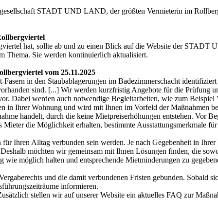
tengesellschaft STADT UND LAND, der größten Vermieterin im Roll
llbergviertel
viertel hat, sollte ab und zu einen Blick auf die Website der STA
m Thema. Sie werden kontinuierlich aktualisiert.
llbergviertel vom 25.11.2025
Fasern in den Staubablagerungen im Badezimmerschacht identifiziert 
anden sind. [...] Wir werden kurzfristig Angebote für die Prüfung 
ng vor. Dabei werden auch notwendige Begleitarbeiten, wie zum Beispiel 
ten in Ihrer Wohnung und wird mit Ihnen im Vorfeld der Maßnahmen besp
me handelt, durch die keine Mietpreiserhöhungen entstehen. Vor Begi
s Mieter die Möglichkeit erhalten, bestimmte Ausstattungsmerkmale fu
 für Ihren Alltag verbunden sein werden. Je nach Gegebenheit in Ihr
Deshalb möchten wir gemeinsam mit Ihnen Lösungen finden, die sowohl f
ng wie möglich halten und entsprechende Mietminderungen zu gegebener
rgaberechts und die damit verbundenen Fristen gebunden. Sobald sich 
sführungszeiträume informieren.
Zusätzlich stellen wir auf unserer Website ein aktuelles FAQ zur Maßna