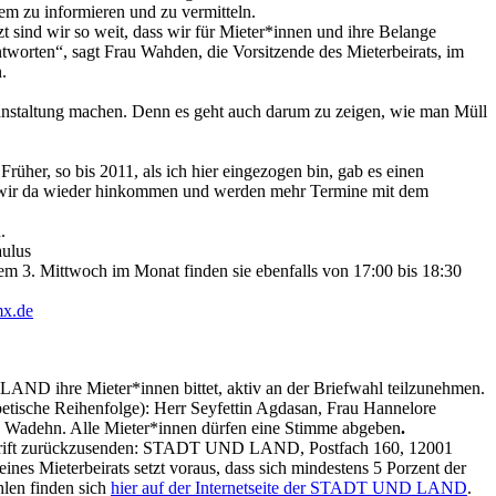
em zu informieren und zu vermitteln.
 sind wir so weit, dass wir für Mieter*innen und ihre Belange
worten“, sagt Frau Wahden, die Vorsitzende des Mieterbeirats, im
.
eranstaltung machen. Denn es geht auch darum zu zeigen, wie man Müll
üher, so bis 2011, als ich hier eingezogen bin, gab es einen
ss wir da wieder hinkommen und werden mehr Termine mit dem
.
aulus
em 3. Mittwoch im Monat finden sie ebenfalls von 17:00 bis 18:30
mx.de
LAND ihre Mieter*innen bittet, aktiv an der Briefwahl teilzunehmen.
betische Reihenfolge): Herr Seyfettin Agdasan, Frau Hannelore
e Wadehn. Alle Mieter*innen dürfen eine Stimme abgeben
.
anschrift zurückzusenden: STADT UND LAND, Postfach 160, 12001
ines Mieterbeirats setzt voraus, dass sich mindestens 5 Porzent der
hlen finden sich
hier auf der Internetseite der STADT UND LAND
.