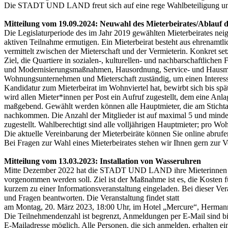
Die STADT UND LAND freut sich auf eine rege Wahlbeteiligung und 
Mitteilung vom 19.09.2024: Neuwahl des Mieterbeirates/Ablauf d
Die Legislaturperiode des im Jahr 2019 gewählten Mieterbeirates
aktiven Teilnahme ermutigen. Ein Mieterbeirat besteht aus ehrenamtli
vermittelt zwischen der Mieterschaft und der Vermieterin. Konkret set
Ziel, die Quartiere in sozialen-, kulturellen- und nachbarschaftlichen
und Modernisierungsmaßnahmen, Hausordnung, Service- und Hausmeis
Wohnungsunternehmen und Mieterschaft zuständig, um einen Interess
Kandidatur zum Mieterbeirat im Wohnviertel hat, bewirbt sich bis 
wird allen Mieter*innen per Post ein Aufruf zugestellt, dem eine Anl
maßgebend. Gewählt werden können alle Hauptmieter, die am Stichtag 
nachkommen. Die Anzahl der Mitglieder ist auf maximal 5 und mindest
zugestellt. Wahlberechtigt sind alle volljährigen Hauptmieter; pro Wo
Die aktuelle Vereinbarung der Mieterbeiräte können Sie online abrufe
Bei Fragen zur Wahl eines Mieterbeirates stehen wir Ihnen gern zur 
Mitteilung vom 13.03.2023:
Installation von Wasseruhren
Mitte Dezember 2022 hat die STADT UND LAND ihre Mieterinnen und 
vorgenommen werden soll. Ziel ist der Maßnahme ist es, die Kosten
kurzem zu einer Informationsveranstaltung eingeladen. Bei dieser 
und Fragen beantworten. Die Veranstaltung findet statt
am Montag, 20. März 2023, 18:00 Uhr, im Hotel „Mercure“, Hermanns
Die Teilnehmendenzahl ist begrenzt, Anmeldungen per E-Mail sind b
E-Mailadresse möglich. Alle Personen, die sich anmelden, erhalten e