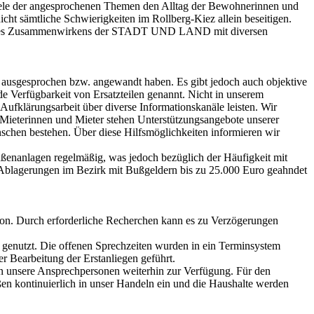
iele der angesprochenen Themen den Alltag der Bewohnerinnen und
t sämtliche Schwierigkeiten im Rollberg-Kiez allein beseitigen.
arf eines Zusammenwirkens der STADT UND LAND mit diversen
n ausgesprochen bzw. angewandt haben. Es gibt jedoch auch objektive
Verfügbarkeit von Ersatzteilen genannt. Nicht in unserem
ufklärungsarbeit über diverse Informationskanäle leisten. Wir
 Mieterinnen und Mieter stehen Unterstützungsangebote unserer
nschen bestehen. Über diese Hilfsmöglichkeiten informieren wir
ußenanlagen regelmäßig, was jedoch bezüglich der Häufigkeit mit
le Ablagerungen im Bezirk mit Bußgeldern bis zu 25.000 Euro geahndet
ion. Durch erforderliche Recherchen kann es zu Verzögerungen
g genutzt. Die offenen Sprechzeiten wurden in ein Terminsystem
r Bearbeitung der Erstanliegen geführt.
en unsere Ansprechpersonen weiterhin zur Verfügung. Für den
en kontinuierlich in unser Handeln ein und die Haushalte werden