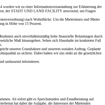
 wurden wir zu einer Informationsveranstaltung zur Erläuterung der
Messdienst, der STADT UND LAND FACILITY anwesend, um Fragen
kostenverordnung) nach Wohnfläche. Um die Mieterinnen und Mieter
kung in Höhe von 15 Prozent.
ßnahmen auch unverhältnismäßig hohe finanzielle Belastungen durch
esetzliche Maß hinausgehen. Sehen sich Haushalte im konkreten Fall
n.
cht unseren Grundsätzen und unserem sozialen Auftrag. Geplante
qualität zu sichern. Dabei halten wir uns strikt an die gesetzlichen
 und umfassend informieren.
mmen. Ab sofort gibt es Sprechstunden und Emailberatung auf
erbeirat hat dabei die Aufgabe, die Interessen der Mietenden