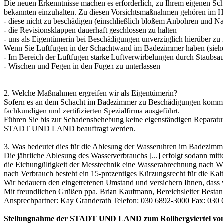
Die neuen Erkenntnisse machen es erforderlich, zu Ihrem eigenen Sc
bekannten einzuhalten. Zu diesen Vorsichtsmaßnahmen gehören im 
- diese nicht zu beschädigen (einschließlich bloßem Anbohren und N
- die Revisionsklappen dauerhaft geschlossen zu halten
- uns als Eigentümerin bei Beschädigungen unverzüglich hierüber 
Wenn Sie Luftfugen in der Schachtwand im Badezimmer haben (siehe B
- Im Bereich der Luftfugen starke Luftverwirbelungen durch Staubs
- Wischen und Fegen in den Fugen zu unterlassen
2. Welche Maßnahmen ergreifen wir als Eigentümerin?
Sofern es an dem Schacht im Badezimmer zu Beschädigungen kommt,
fachkundigen und zertifizierten Spezialfirma ausgeführt.
Führen Sie bis zur Schadensbehebung keine eigenständigen Reparatura
STADT UND LAND beauftragt werden.
3. Was bedeutet dies für die Ablesung der Wasseruhren im Badezimm
Die jährliche Ablesung des Wasserverbrauchs [...] erfolgt sodann
die Eichungültigkeit der Messtechnik eine Wasserabrechnung nach 
nach Verbrauch besteht ein 15-prozentiges Kürzungsrecht für die
Wir bedauern den eingetretenen Umstand und versichern Ihnen, dass 
Mit freundlichen Grüßen ppa. Brian Kaufmann, Bereichsleiter Bestan
Ansprechpartner: Kay Granderath Telefon: 030 6892-3000 Fax: 030
Stellungnahme der STADT UND LAND zum Rollbergviertel vom