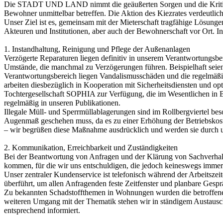
Die STADT UND LAND nimmt die geäußerten Sorgen und die Kritik de
Bewohner unmittelbar betreffen. Die Aktion des Kiezrates verdeutli
Unser Ziel ist es, gemeinsam mit der Mieterschaft tragfähige Lös
Akteuren und Institutionen, aber auch der Bewohnerschaft vor Ort. I
1. Instandhaltung, Reinigung und Pflege der Außenanlagen
Verzögerte Reparaturen liegen definitiv in unserem Verantwortungsb
Umstände, die manchmal zu Verzögerungen führen. Beispielhaft seie
Verantwortungsbereich liegen Vandalismusschäden und die regelmäßige
arbeiten diesbezüglich in Kooperation mit Sicherheitsdiensten und o
Tochtergesellschaft SOPHIA zur Verfügung, die im Wesentlichen in Be
regelmäßig in unseren Publikationen.
Illegale Müll- und Sperrmüllablagerungen sind im Rollbergviertel be
Augenmaß geschehen muss, da es zu einer Erhöhung der Betriebskosten
– wir begrüßen diese Maßnahme ausdrücklich und werden sie durch un
2. Kommunikation, Erreichbarkeit und Zuständigkeiten
Bei der Beantwortung von Anfragen und der Klärung von Sachverhalt
kommen, für die wir uns entschuldigen, die jedoch keineswegs immer
Unser zentraler Kundenservice ist telefonisch während der Arbeitsze
überführt, um allen Anfragenden feste Zeitfenster und planbare Gespr
Zu bekannten Schadstoffthemen in Wohnungen wurden die betroffenen 
weiteren Umgang mit der Thematik stehen wir in ständigem Austausch
entsprechend informiert.