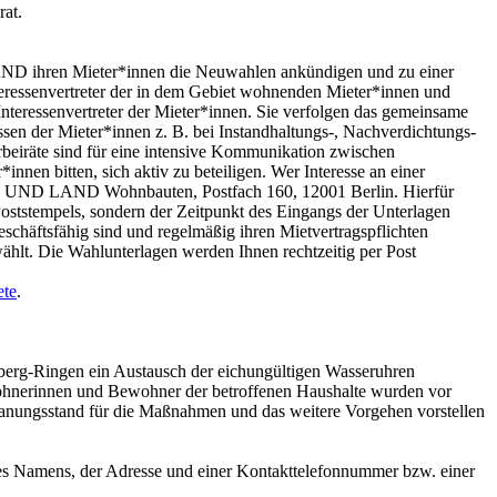
at.
AND ihren Mieter*innen die Neuwahlen ankündigen und zu einer
nteressenvertreter der in dem Gebiet wohnenden Mieter*innen und
 Interessenvertreter der Mieter*innen. Sie verfolgen das gemeinsame
ressen der Mieter*innen z. B. bei Instandhaltungs-, Nachverdichtungs-
eiräte sind für eine intensive Kommunikation zwischen
n bitten, sich aktiv zu beteiligen. Wer Interesse an einer
TADT UND LAND Wohnbauten, Postfach 160, 12001 Berlin. Hierfür
 Poststempels, sondern der Zeitpunkt des Eingangs der Unterlagen
chäftsfähig sind und regelmäßig ihren Mietvertragspflichten
ählt. Die Wahlunterlagen werden Ihnen rechtzeitig per Post
ete
.
erg-Ringen ein Austausch der eichungültigen Wasseruhren
wohnerinnen und Bewohner der betroffenen Haushalte wurden vor
anungsstand für die Maßnahmen und das weitere Vorgehen vorstellen
s Namens, der Adresse und einer Kontakttelefonnummer bzw. einer