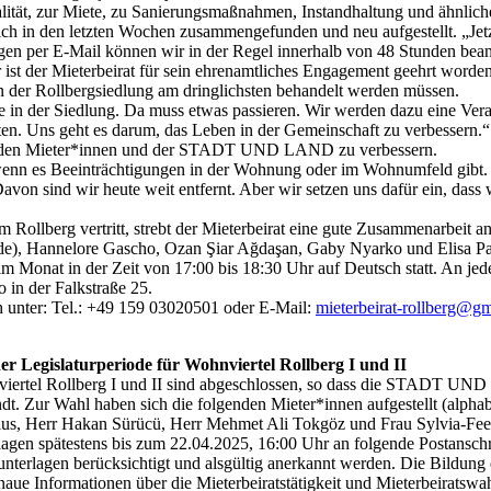
lität, zur Miete, zu Sanierungsmaßnahmen, Instandhaltung und ähnlich
ch in den letzten Wochen zusammengefunden und neu aufgestellt. „Jetzt
en per E-Mail können wir in der Regel innerhalb von 48 Stunden beant
 ist der Mieterbeirat für sein ehrenamtliches Engagement geehrt worden
in der Rollbergsiedlung am dringlichsten behandelt werden müssen.
age in der Siedlung. Da muss etwas passieren. Wir werden dazu eine V
ten. Uns geht es darum, das Leben in der Gemeinschaft zu verbessern.“
en den Mieter*innen und der STADT UND LAND zu verbessern.
, wenn es Beeinträchtigungen in der Wohnung oder im Wohnumfeld gibt. Fr
on sind wir heute weit entfernt. Aber wir setzen uns dafür ein, da
im Rollberg vertritt, strebt der Mieterbeirat eine gute Zusammenarbeit an
nde), Hannelore Gascho, Ozan Şiar Ağdaşan, Gaby Nyarko und Elisa P
m Monat in der Zeit von 17:00 bis 18:30 Uhr auf Deutsch statt. An jed
o in der Falkstraße 25.
h unter: Tel.: +49 159 03020501 oder E-Mail:
mieterbeirat-rollberg@g
er Legislaturperiode für Wohnviertel Rollberg I und II
viertel Rollberg I und II sind abgeschlossen, so dass die STADT UND 
dt. Zur Wahl haben sich die folgenden Mieter*innen aufgestellt (alpha
us, Herr Hakan Sürücü, Herr Mehmet Ali Tokgöz und Frau Sylvia-Fe
terlagen spätestens bis zum 22.04.2025, 16:00 Uhr an folgende Post
terlagen berücksichtigt und alsgültig anerkannt werden. Die Bildung e
aue Informationen über die Mieterbeiratstätigkeit und Mieterbeiratswa