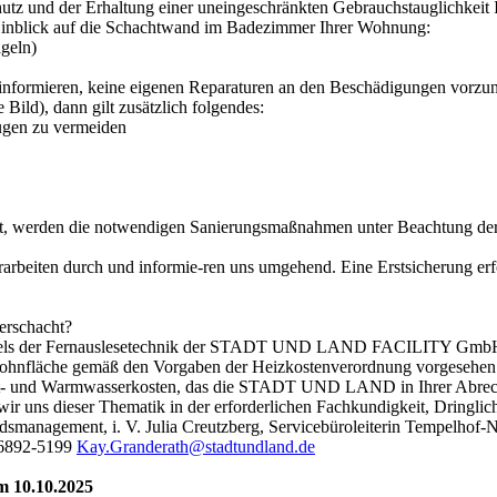
hutz und der Erhaltung einer uneingeschränkten Gebrauchstauglichkei
Hinblick auf die Schachtwand im Badezimmer Ihrer Wohnung:
ageln)
zu informieren, keine eigenen Reparaturen an den Beschädigungen vorzu
ild), dann gilt zusätzlich folgendes:
augen zu vermeiden
 werden die notwendigen Sanierungsmaßnahmen unter Beachtung der g
rbeiten durch und informie-ren uns umgehend. Eine Erstsicherung erfol
erschacht?
 mittels der Fernauslesetechnik der STADT UND LAND FACILITY GmbH.
Wohnfläche gemäß den Vorgaben der Heizkostenverordnung vorgesehen.
 Kalt- und Warmwasserkosten, das die STADT UND LAND in Ihrer Abrech
wir uns dieser Thematik in der erforderlichen Fachkundigkeit, Dringl
dsmanagement, i. V. Julia Creutzberg, Servicebüroleiterin Tempelhof-
 6892-5199
Kay.Granderath@stadtundland.de
 10.10.2025