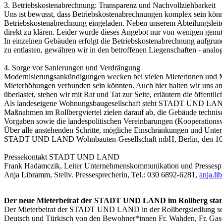
3. Betriebskostenabrechnung: Transparenz und Nachvollziehbarkeit
Uns ist bewusst, dass Betriebskostenabrechnungen komplex sein könn
Betriebskostenabrechnung eingeladen. Neben unserem Abteilungsle
direkt zu klären. Leider wurde dieses Angebot nur von wenigen genut
In einzelnen Gebäuden erfolgt die Betriebskostenabrechnung aufgru
zu entlasten, gewähren wir in den betroffenen Liegenschaften - anal
4. Sorge vor Sanierungen und Verdrängung
Modernisierungsankündigungen wecken bei vielen Mieterinnen und M
Mieterhöhungen verbunden sein könnten. Auch hier halten wir uns an 
überlastet, stehen wir mit Rat und Tat zur Seite, erläutern die öffen
Als landeseigene Wohnungsbaugesellschaft steht STADT UND LAND f
Maßnahmen im Rollbergviertel zielen darauf ab, die Gebäude technisch
Vorgaben sowie die landespolitischen Vereinbarungen (Kooperationsv
Über alle anstehenden Schritte, mögliche Einschränkungen und Unters
STADT UND LAND Wohnbauten-Gesellschaft mbH, Berlin, den 10
Pressekontakt STADT UND LAND
Frank Hadamczik, Leiter Unternehmenskommunikation und Pressespr
Anja Libramm, Stellv. Pressesprecherin, Tel.: 030 6892-6281,
anja.l
Der neue Mieterbeirat der STADT UND LAND im Rollberg start
Der Mieterbeirat der STADT UND LAND in der Rollbergsiedlung setz
Deutsch und Türkisch von den Bewohner*innen Fr. Wahden, Fr. Gascho,