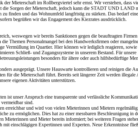
r Mieterschaft im Rollbergviertel sehr ernst. Wir verstehen, dass v
cht die Sorgen der Mieterschaft, jedoch kann die STADT UND LAND nich
ungen zu finden und das Wohnumfeld langfristig zu stärken. Das bed
nsofern begrüßen wir das Engagement des Kiezrates ausdrücklich.
ereich, weswegen wir bereits Sanktionen gegen die beauftragten Firme
n die Themen Personalmangel bei den Handwerksfirmen oder mangelnde 
 Vermüllung im Quartier. Hier können wir lediglich reagieren, sowie A
ptimieren Schließ- und Zugangssysteme in unserem Bestand. Für unsere
treuungsleistungen besonders für ältere oder auch hilfsbedürftige Me
sonders ausgeprägt. Unsere Hauswarte kontrollieren und reinigen die A
 für die Mieterschaft führt. Bereits seit längerer Zeit werden illega
sere eigenen Aktivitäten unterstützen.
en ist unser Anspruch eine transparente und verlässliche Kommunikat
 vermeidbar sind.
iten erreichbar und wird von vielen Mieterinnen und Mietern regelmäßi
äche zu ermöglichen. Dies hat zu einer messbaren Beschleunigung in de
Mieterinnen und Mieter bereits informiert; bei weiteren Fragen steh
 mit einschlägigen Expertinnen und Experten. Neue Erkenntnisse fließ