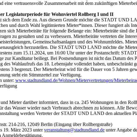
eine vertrauensvolle Zusammenarbeit mit dem zukünftigen Mieterbeir
er Legislaturperiode für Wohnviertel Rollberg I und II
 neigt sich dem Ende zu. Aus diesem Grunde möchte die STADT UND L
chen und durch Wahl legitimierten Mieter*innen. Dieser fungiert als I
zen sich Mieterbeiräte für folgende Belange ein: Mieterbeiräte sind die
 Fragen zu gestalten und zu verbessern. Mieterbeiräte vertreten die Inte
terleistungen, Gemeinschaftsanlagen und des Wohnumfeldes. Mieterb
enausgleich herzustellen. Die STADT UND LAND möchte die Mieter*inne
spätestens zum 15.11.2024, um 16:00 Uhr unter der Postanschrift: S
age zur Kanditatur beiliegt. Bei Postsendungen ist nicht das Datum des
des Wahlaufrufs das 18. Lebensjahr vollendet haben, unbeschränkt ges
ens 3 begrenzt. Der Mieterbeirat wird für die Dauer von 5 Jahren gew
hnung steht ein Stimmzettel zur Verfügung.
n unter:
www.stadtundland.de/Wohnen/Mietervertretungen/Mieterbeira
Verfügung
Mieter darüber informiert, dass in ca. 245 Wohnungen in den Rollb
 für das Wasser wieder nach Verbrauch abrechnen zu können. Alle Be
Veranstaltung werden Vertreter der STADT UND LAND den aktuellen Pl
tr. 214-216, 12049 Berlin (Eingang über Rollbergstraße)
is 19. März 2023 unter
veranstaltung@stadtundland.de
unter Angabe de
in Anmeldebestätigung.