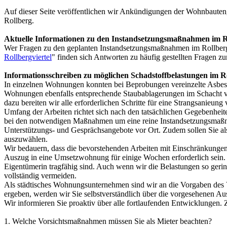
Auf dieser Seite veröffentlichen wir Ankündigungen der Wohnbau
Rollberg.
Aktuelle Informationen zu den Instandsetzungsmaßnahmen im Ro
Wer Fragen zu den geplanten Instandsetzungsmaßnahmen im Rollberg
Rollbergviertel
" finden sich Antworten zu häufig gestellten Fragen zu
Informationsschreiben zu möglichen Schadstoffbelastungen im Ro
In einzelnen Wohnungen konnten bei Beprobungen vereinzelte Asbest-
Wohnungen ebenfalls entsprechende Staubablagerungen im Schacht vorh
dazu bereiten wir alle erforderlichen Schritte für eine Strangsanieu
Umfang der Arbeiten richtet sich nach den tatsächlichen Gegebenhei
bei den notwendigen Maßnahmen um eine reine Instandsetzungsmaßnah
Unterstützungs- und Gesprächsangebote vor Ort. Zudem sollen Sie al
auszuwählen.
Wir bedauern, dass die bevorstehenden Arbeiten mit Einschränkungen
Auszug in eine Umsetzwohnung für einige Wochen erforderlich sein. 
Eigentümerin tragfähig sind. Auch wenn wir die Belastungen so geri
vollständig vermeiden.
Als städtisches Wohnungsunternehmen sind wir an die Vorgaben des Ve
ergeben, werden wir Sie selbstverständlich über die vorgesehenen Au
Wir informieren Sie proaktiv über alle fortlaufenden Entwicklungen. 
1. Welche Vorsichtsmaßnahmen müssen Sie als Mieter beachten?