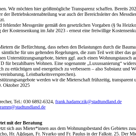
en. Wir möchten hier größtmögliche Transparenz schaffen. Bereits 2024
iter der Betriebskostenabteilung war auch der Bereichsleiter des 
zt.
nd fehlender Messgeräte gemäß den gesetzlichen Vorgaben (§ 9a Heiz
og der Kostensenkung im Jahr 2023 - erneut eine freiwillige Kostensen
ietern die Befürchtung, dass neben den Belastungen durch die Bauma
sämtliche für uns geltenden Regelungen, die zum Teil weit über das g
tlichen Unterstützungsangebote, bieten ggf. auch einen Wohnungstausch a
ür bezahlbares Wohnen. Eine sogenannte „Luxussanierung“ widerspri
 zu ertüchtigen und energetisch zu verbessern – also Substanz und Wohn
ereinbarung, Leistbarkeitsversprechen).
tützungsangebote werden wir die Mieterschaft frühzeitig, transparent
. Oktober 2025
echer, Tel.: 030 6892-6324,
frank.hadamczik@stadtundland.de
ibramm@stadtundland.de
et mit der Beratung
t sich aus Mieter*innen aus dem Wohnungsbestand des Gebietes zusa
 Hr. Ağdaşan, Fr. Nyarko und Fr. Paulus in der Falkstr. 25. Der Miet