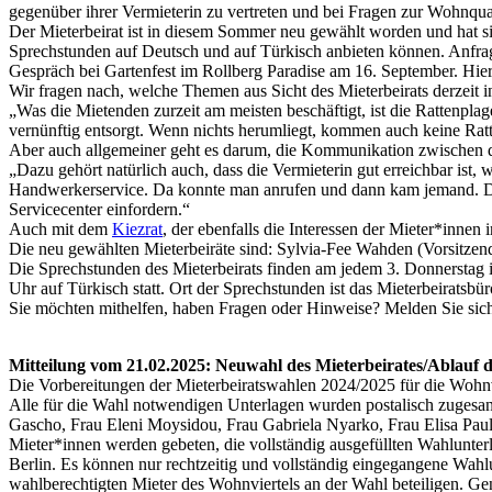
gegenüber ihrer Vermieterin zu vertreten und bei Fragen zur Wohnqua
Der Mieterbeirat ist in diesem Sommer neu gewählt worden und hat si
Sprechstunden auf Deutsch und auf Türkisch anbieten können. Anfrag
Gespräch bei Gartenfest im Rollberg Paradise am 16. September. Hier
Wir fragen nach, welche Themen aus Sicht des Mieterbeirats derzeit 
„Was die Mietenden zurzeit am meisten beschäftigt, ist die Rattenpl
vernünftig entsorgt. Wenn nichts herumliegt, kommen auch keine Rat
Aber auch allgemeiner geht es darum, die Kommunikation zwisch
„Dazu gehört natürlich auch, dass die Vermieterin gut erreichbar ist
Handwerkerservice. Da konnte man anrufen und dann kam jemand. Dav
Servicecenter einfordern.“
Auch mit dem
Kiezrat
, der ebenfalls die Interessen der Mieter*innen 
Die neu gewählten Mieterbeiräte sind: Sylvia-Fee Wahden (Vorsitze
Die Sprechstunden des Mieterbeirats finden am jedem 3. Donnerstag i
Uhr auf Türkisch statt. Ort der Sprechstunden ist das Mieterbeiratsbür
Sie möchten mithelfen, haben Fragen oder Hinweise? Melden Sie sic
Mitteilung vom 21.02.2025: Neuwahl des Mieterbeirates/Ablauf d
Die Vorbereitungen der Mieterbeiratswahlen 2024/2025 für die Wohn
Alle für die Wahl notwendigen Unterlagen wurden postalisch zugesan
Gascho, Frau Eleni Moysidou, Frau Gabriela Nyarko, Frau Elisa Paul
Mieter*innen werden gebeten, die vollständig ausgefüllten Wahlun
Berlin. Es können nur rechtzeitig und vollständig eingegangene Wahlun
wahlberechtigten Mieter des Wohnviertels an der Wahl beteiligen. Gen