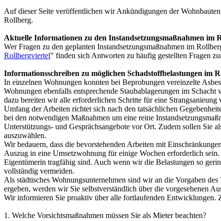
Auf dieser Seite veröffentlichen wir Ankündigungen der Wohnbau
Rollberg.
Aktuelle Informationen zu den Instandsetzungsmaßnahmen im Ro
Wer Fragen zu den geplanten Instandsetzungsmaßnahmen im Rollberg
Rollbergviertel
" finden sich Antworten zu häufig gestellten Fragen zu
Informationsschreiben zu möglichen Schadstoffbelastungen im Ro
In einzelnen Wohnungen konnten bei Beprobungen vereinzelte Asbest-
Wohnungen ebenfalls entsprechende Staubablagerungen im Schacht vorh
dazu bereiten wir alle erforderlichen Schritte für eine Strangsanieu
Umfang der Arbeiten richtet sich nach den tatsächlichen Gegebenhei
bei den notwendigen Maßnahmen um eine reine Instandsetzungsmaßnah
Unterstützungs- und Gesprächsangebote vor Ort. Zudem sollen Sie al
auszuwählen.
Wir bedauern, dass die bevorstehenden Arbeiten mit Einschränkungen
Auszug in eine Umsetzwohnung für einige Wochen erforderlich sein. 
Eigentümerin tragfähig sind. Auch wenn wir die Belastungen so geri
vollständig vermeiden.
Als städtisches Wohnungsunternehmen sind wir an die Vorgaben des Ve
ergeben, werden wir Sie selbstverständlich über die vorgesehenen Au
Wir informieren Sie proaktiv über alle fortlaufenden Entwicklungen. 
1. Welche Vorsichtsmaßnahmen müssen Sie als Mieter beachten?