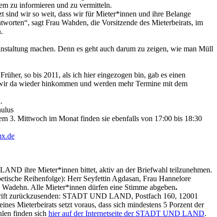
em zu informieren und zu vermitteln.
 sind wir so weit, dass wir für Mieter*innen und ihre Belange
worten“, sagt Frau Wahden, die Vorsitzende des Mieterbeirats, im
.
eranstaltung machen. Denn es geht auch darum zu zeigen, wie man Müll
üher, so bis 2011, als ich hier eingezogen bin, gab es einen
ss wir da wieder hinkommen und werden mehr Termine mit dem
.
aulus
em 3. Mittwoch im Monat finden sie ebenfalls von 17:00 bis 18:30
mx.de
LAND ihre Mieter*innen bittet, aktiv an der Briefwahl teilzunehmen.
betische Reihenfolge): Herr Seyfettin Agdasan, Frau Hannelore
e Wadehn. Alle Mieter*innen dürfen eine Stimme abgeben
.
anschrift zurückzusenden: STADT UND LAND, Postfach 160, 12001
ines Mieterbeirats setzt voraus, dass sich mindestens 5 Porzent der
hlen finden sich
hier auf der Internetseite der STADT UND LAND
.