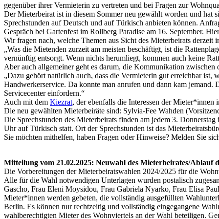
gegenüber ihrer Vermieterin zu vertreten und bei Fragen zur Wohnqua
Der Mieterbeirat ist in diesem Sommer neu gewählt worden und hat si
Sprechstunden auf Deutsch und auf Türkisch anbieten können. Anfrag
Gespräch bei Gartenfest im Rollberg Paradise am 16. September. Hier
Wir fragen nach, welche Themen aus Sicht des Mieterbeirats derzeit 
„Was die Mietenden zurzeit am meisten beschäftigt, ist die Rattenpl
vernünftig entsorgt. Wenn nichts herumliegt, kommen auch keine Rat
Aber auch allgemeiner geht es darum, die Kommunikation zwisch
„Dazu gehört natürlich auch, dass die Vermieterin gut erreichbar ist
Handwerkerservice. Da konnte man anrufen und dann kam jemand. Dav
Servicecenter einfordern.“
Auch mit dem
Kiezrat
, der ebenfalls die Interessen der Mieter*innen 
Die neu gewählten Mieterbeiräte sind: Sylvia-Fee Wahden (Vorsitze
Die Sprechstunden des Mieterbeirats finden am jedem 3. Donnerstag i
Uhr auf Türkisch statt. Ort der Sprechstunden ist das Mieterbeiratsbür
Sie möchten mithelfen, haben Fragen oder Hinweise? Melden Sie sic
Mitteilung vom 21.02.2025: Neuwahl des Mieterbeirates/Ablauf d
Die Vorbereitungen der Mieterbeiratswahlen 2024/2025 für die Wohn
Alle für die Wahl notwendigen Unterlagen wurden postalisch zugesan
Gascho, Frau Eleni Moysidou, Frau Gabriela Nyarko, Frau Elisa Paul
Mieter*innen werden gebeten, die vollständig ausgefüllten Wahlun
Berlin. Es können nur rechtzeitig und vollständig eingegangene Wahlun
wahlberechtigten Mieter des Wohnviertels an der Wahl beteiligen. Gen