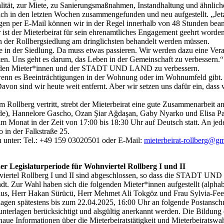
lität, zur Miete, zu Sanierungsmaßnahmen, Instandhaltung und ähnlich
ch in den letzten Wochen zusammengefunden und neu aufgestellt. „Jetzt
en per E-Mail können wir in der Regel innerhalb von 48 Stunden beant
 ist der Mieterbeirat für sein ehrenamtliches Engagement geehrt worden
in der Rollbergsiedlung am dringlichsten behandelt werden müssen.
age in der Siedlung. Da muss etwas passieren. Wir werden dazu eine V
ten. Uns geht es darum, das Leben in der Gemeinschaft zu verbessern.“
en den Mieter*innen und der STADT UND LAND zu verbessern.
, wenn es Beeinträchtigungen in der Wohnung oder im Wohnumfeld gibt. Fr
on sind wir heute weit entfernt. Aber wir setzen uns dafür ein, da
im Rollberg vertritt, strebt der Mieterbeirat eine gute Zusammenarbeit an
nde), Hannelore Gascho, Ozan Şiar Ağdaşan, Gaby Nyarko und Elisa P
m Monat in der Zeit von 17:00 bis 18:30 Uhr auf Deutsch statt. An jed
o in der Falkstraße 25.
h unter: Tel.: +49 159 03020501 oder E-Mail:
mieterbeirat-rollberg@g
er Legislaturperiode für Wohnviertel Rollberg I und II
viertel Rollberg I und II sind abgeschlossen, so dass die STADT UND 
dt. Zur Wahl haben sich die folgenden Mieter*innen aufgestellt (alpha
us, Herr Hakan Sürücü, Herr Mehmet Ali Tokgöz und Frau Sylvia-Fe
terlagen spätestens bis zum 22.04.2025, 16:00 Uhr an folgende Post
terlagen berücksichtigt und alsgültig anerkannt werden. Die Bildung e
aue Informationen über die Mieterbeiratstätigkeit und Mieterbeiratswa