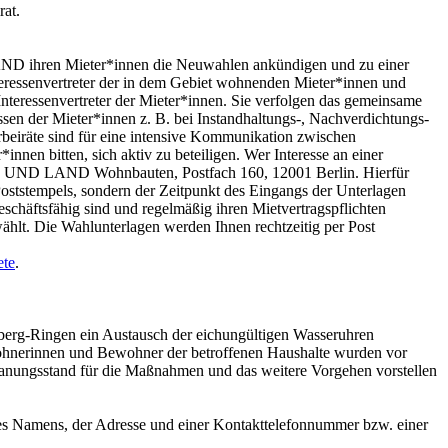
at.
AND ihren Mieter*innen die Neuwahlen ankündigen und zu einer
nteressenvertreter der in dem Gebiet wohnenden Mieter*innen und
 Interessenvertreter der Mieter*innen. Sie verfolgen das gemeinsame
ressen der Mieter*innen z. B. bei Instandhaltungs-, Nachverdichtungs-
eiräte sind für eine intensive Kommunikation zwischen
n bitten, sich aktiv zu beteiligen. Wer Interesse an einer
TADT UND LAND Wohnbauten, Postfach 160, 12001 Berlin. Hierfür
 Poststempels, sondern der Zeitpunkt des Eingangs der Unterlagen
chäftsfähig sind und regelmäßig ihren Mietvertragspflichten
ählt. Die Wahlunterlagen werden Ihnen rechtzeitig per Post
ete
.
erg-Ringen ein Austausch der eichungültigen Wasseruhren
wohnerinnen und Bewohner der betroffenen Haushalte wurden vor
anungsstand für die Maßnahmen und das weitere Vorgehen vorstellen
s Namens, der Adresse und einer Kontakttelefonnummer bzw. einer