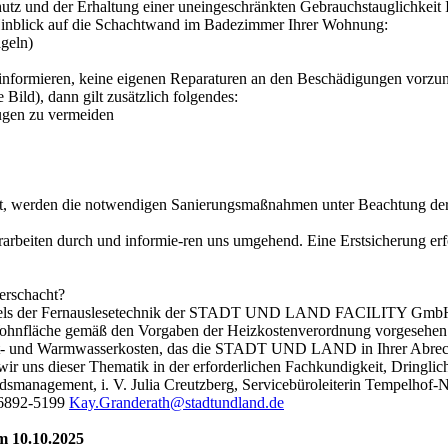
hutz und der Erhaltung einer uneingeschränkten Gebrauchstauglichkei
Hinblick auf die Schachtwand im Badezimmer Ihrer Wohnung:
ageln)
zu informieren, keine eigenen Reparaturen an den Beschädigungen vorzu
ild), dann gilt zusätzlich folgendes:
augen zu vermeiden
 werden die notwendigen Sanierungsmaßnahmen unter Beachtung der g
rbeiten durch und informie-ren uns umgehend. Eine Erstsicherung erfol
erschacht?
 mittels der Fernauslesetechnik der STADT UND LAND FACILITY GmbH.
Wohnfläche gemäß den Vorgaben der Heizkostenverordnung vorgesehen.
 Kalt- und Warmwasserkosten, das die STADT UND LAND in Ihrer Abrech
wir uns dieser Thematik in der erforderlichen Fachkundigkeit, Dringl
dsmanagement, i. V. Julia Creutzberg, Servicebüroleiterin Tempelhof-
 6892-5199
Kay.Granderath@stadtundland.de
 10.10.2025