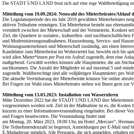
Die STADT UND LAND freut sich auf eine rege Wahlbeteiligung und 
Mitteilung vom 19.09.2024: Neuwahl des Mieterbeirates/Ablauf d
Die Legislaturperiode des im Jahr 2019 gewählten Mieterbeirates
aktiven Teilnahme ermutigen. Ein Mieterbeirat besteht aus ehrenamtli
vermittelt zwischen der Mieterschaft und der Vermieterin. Konkret set
Ziel, die Quartiere in sozialen-, kulturellen- und nachbarschaftlichen
und Modernisierungsmaßnahmen, Hausordnung, Service- und Hausmeis
Wohnungsunternehmen und Mieterschaft zuständig, um einen Interess
Kandidatur zum Mieterbeirat im Wohnviertel hat, bewirbt sich bis 
wird allen Mieter*innen per Post ein Aufruf zugestellt, dem eine Anl
maßgebend. Gewählt werden können alle Hauptmieter, die am Stichtag 
nachkommen. Die Anzahl der Mitglieder ist auf maximal 5 und mindest
zugestellt. Wahlberechtigt sind alle volljährigen Hauptmieter; pro Wo
Die aktuelle Vereinbarung der Mieterbeiräte können Sie online abrufe
Bei Fragen zur Wahl eines Mieterbeirates stehen wir Ihnen gern zur 
Mitteilung vom 13.03.2023:
Installation von Wasseruhren
Mitte Dezember 2022 hat die STADT UND LAND ihre Mieterinnen und 
vorgenommen werden soll. Ziel ist der Maßnahme ist es, die Kosten
kurzem zu einer Informationsveranstaltung eingeladen. Bei dieser 
und Fragen beantworten. Die Veranstaltung findet statt
am Montag, 20. März 2023, 18:00 Uhr, im Hotel „Mercure“, Hermanns
Die Teilnehmendenzahl ist begrenzt, Anmeldungen per E-Mail sind b
E-Mailadresse möglich. Alle Personen, die sich anmelden, erhalten e