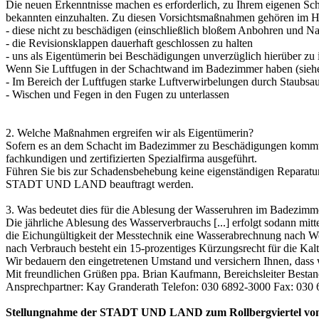
Die neuen Erkenntnisse machen es erforderlich, zu Ihrem eigenen Sc
bekannten einzuhalten. Zu diesen Vorsichtsmaßnahmen gehören im 
- diese nicht zu beschädigen (einschließlich bloßem Anbohren und N
- die Revisionsklappen dauerhaft geschlossen zu halten
- uns als Eigentümerin bei Beschädigungen unverzüglich hierüber 
Wenn Sie Luftfugen in der Schachtwand im Badezimmer haben (siehe B
- Im Bereich der Luftfugen starke Luftverwirbelungen durch Staubs
- Wischen und Fegen in den Fugen zu unterlassen
2. Welche Maßnahmen ergreifen wir als Eigentümerin?
Sofern es an dem Schacht im Badezimmer zu Beschädigungen kommt,
fachkundigen und zertifizierten Spezialfirma ausgeführt.
Führen Sie bis zur Schadensbehebung keine eigenständigen Reparatura
STADT UND LAND beauftragt werden.
3. Was bedeutet dies für die Ablesung der Wasseruhren im Badezimm
Die jährliche Ablesung des Wasserverbrauchs [...] erfolgt sodann
die Eichungültigkeit der Messtechnik eine Wasserabrechnung nach 
nach Verbrauch besteht ein 15-prozentiges Kürzungsrecht für die
Wir bedauern den eingetretenen Umstand und versichern Ihnen, dass 
Mit freundlichen Grüßen ppa. Brian Kaufmann, Bereichsleiter Bestan
Ansprechpartner: Kay Granderath Telefon: 030 6892-3000 Fax: 030
Stellungnahme der STADT UND LAND zum Rollbergviertel vom