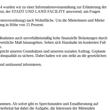
 wurden wir zu einer Informationsveranstaltung zur Erläuterung der
Messdienst, der STADT UND LAND FACILITY anwesend, um Fragen
kostenverordnung) nach Wohnfläche. Um die Mieterinnen und Mieter
kung in Höhe von 15 Prozent.
ßnahmen auch unverhältnismäßig hohe finanzielle Belastungen durch
esetzliche Maß hinausgehen. Sehen sich Haushalte im konkreten Fall
n.
cht unseren Grundsätzen und unserem sozialen Auftrag. Geplante
qualität zu sichern. Dabei halten wir uns strikt an die gesetzlichen
 und umfassend informieren.
mmen. Ab sofort gibt es Sprechstunden und Emailberatung auf
erbeirat hat dabei die Aufgabe, die Interessen der Mietenden