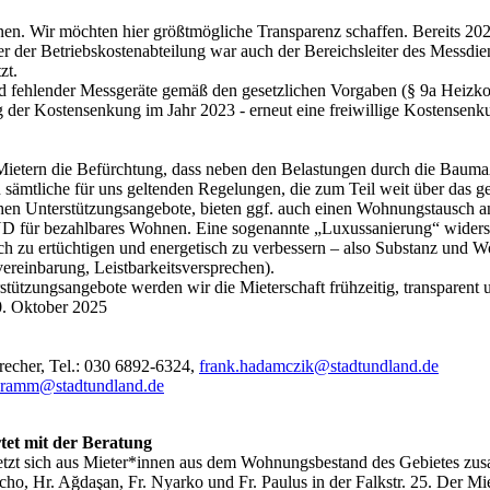
en. Wir möchten hier größtmögliche Transparenz schaffen. Bereits 2024
iter der Betriebskostenabteilung war auch der Bereichsleiter des 
zt.
nd fehlender Messgeräte gemäß den gesetzlichen Vorgaben (§ 9a Heiz
og der Kostensenkung im Jahr 2023 - erneut eine freiwillige Kostensen
ietern die Befürchtung, dass neben den Belastungen durch die Bauma
sämtliche für uns geltenden Regelungen, die zum Teil weit über das g
tlichen Unterstützungsangebote, bieten ggf. auch einen Wohnungstausch a
ür bezahlbares Wohnen. Eine sogenannte „Luxussanierung“ widerspri
 zu ertüchtigen und energetisch zu verbessern – also Substanz und Wohn
ereinbarung, Leistbarkeitsversprechen).
tützungsangebote werden wir die Mieterschaft frühzeitig, transparent
. Oktober 2025
echer, Tel.: 030 6892-6324,
frank.hadamczik@stadtundland.de
ibramm@stadtundland.de
et mit der Beratung
t sich aus Mieter*innen aus dem Wohnungsbestand des Gebietes zusa
 Hr. Ağdaşan, Fr. Nyarko und Fr. Paulus in der Falkstr. 25. Der Miet