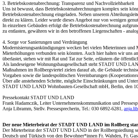
3. Betriebskostenabrechnung: Transparenz und Nachvollziehbarkeit
Uns ist bewusst, dass Betriebskostenabrechnungen komplex sein könn
Betriebskostenabrechnung eingeladen. Neben unserem Abteilungsle
direkt zu klären. Leider wurde dieses Angebot nur von wenigen genut
In einzelnen Gebäuden erfolgt die Betriebskostenabrechnung aufgru
zu entlasten, gewähren wir in den betroffenen Liegenschaften - anal
4. Sorge vor Sanierungen und Verdrängung
Modernisierungsankündigungen wecken bei vielen Mieterinnen und M
Mieterhöhungen verbunden sein könnten. Auch hier halten wir uns an 
überlastet, stehen wir mit Rat und Tat zur Seite, erläutern die öffen
Als landeseigene Wohnungsbaugesellschaft steht STADT UND LAND f
Maßnahmen im Rollbergviertel zielen darauf ab, die Gebäude technisch
Vorgaben sowie die landespolitischen Vereinbarungen (Kooperationsv
Über alle anstehenden Schritte, mögliche Einschränkungen und Unters
STADT UND LAND Wohnbauten-Gesellschaft mbH, Berlin, den 10
Pressekontakt STADT UND LAND
Frank Hadamczik, Leiter Unternehmenskommunikation und Pressespr
Anja Libramm, Stellv. Pressesprecherin, Tel.: 030 6892-6281,
anja.l
Der neue Mieterbeirat der STADT UND LAND im Rollberg start
Der Mieterbeirat der STADT UND LAND in der Rollbergsiedlung setz
Deutsch und Türkisch von den Bewohner*innen Fr. Wahden, Fr. Gascho,