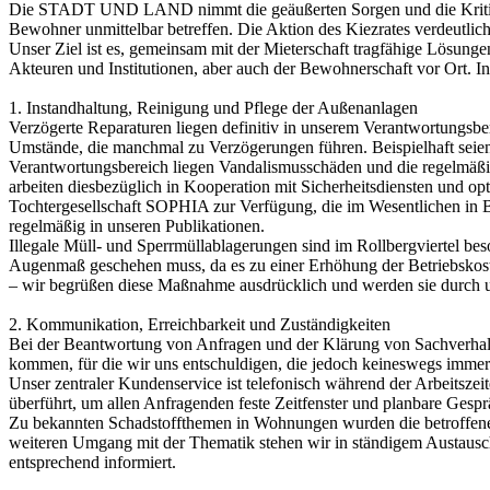
Die STADT UND LAND nimmt die geäußerten Sorgen und die Kritik de
Bewohner unmittelbar betreffen. Die Aktion des Kiezrates verdeutli
Unser Ziel ist es, gemeinsam mit der Mieterschaft tragfähige Lös
Akteuren und Institutionen, aber auch der Bewohnerschaft vor Ort. I
1. Instandhaltung, Reinigung und Pflege der Außenanlagen
Verzögerte Reparaturen liegen definitiv in unserem Verantwortungsb
Umstände, die manchmal zu Verzögerungen führen. Beispielhaft seie
Verantwortungsbereich liegen Vandalismusschäden und die regelmäßige
arbeiten diesbezüglich in Kooperation mit Sicherheitsdiensten und o
Tochtergesellschaft SOPHIA zur Verfügung, die im Wesentlichen in Be
regelmäßig in unseren Publikationen.
Illegale Müll- und Sperrmüllablagerungen sind im Rollbergviertel be
Augenmaß geschehen muss, da es zu einer Erhöhung der Betriebskosten
– wir begrüßen diese Maßnahme ausdrücklich und werden sie durch un
2. Kommunikation, Erreichbarkeit und Zuständigkeiten
Bei der Beantwortung von Anfragen und der Klärung von Sachverhalt
kommen, für die wir uns entschuldigen, die jedoch keineswegs immer
Unser zentraler Kundenservice ist telefonisch während der Arbeitsze
überführt, um allen Anfragenden feste Zeitfenster und planbare Gespr
Zu bekannten Schadstoffthemen in Wohnungen wurden die betroffenen 
weiteren Umgang mit der Thematik stehen wir in ständigem Austausch
entsprechend informiert.