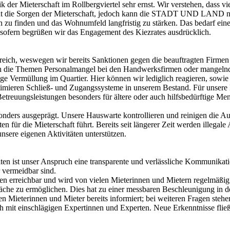
r Mieterschaft im Rollbergviertel sehr ernst. Wir verstehen, dass v
cht die Sorgen der Mieterschaft, jedoch kann die STADT UND LAND nich
ungen zu finden und das Wohnumfeld langfristig zu stärken. Das bed
nsofern begrüßen wir das Engagement des Kiezrates ausdrücklich.
ereich, weswegen wir bereits Sanktionen gegen die beauftragten Firme
n die Themen Personalmangel bei den Handwerksfirmen oder mangelnde 
 Vermüllung im Quartier. Hier können wir lediglich reagieren, sowie A
ptimieren Schließ- und Zugangssysteme in unserem Bestand. Für unsere
treuungsleistungen besonders für ältere oder auch hilfsbedürftige Me
sonders ausgeprägt. Unsere Hauswarte kontrollieren und reinigen die A
 für die Mieterschaft führt. Bereits seit längerer Zeit werden illega
sere eigenen Aktivitäten unterstützen.
en ist unser Anspruch eine transparente und verlässliche Kommunikat
 vermeidbar sind.
iten erreichbar und wird von vielen Mieterinnen und Mietern regelmäßi
äche zu ermöglichen. Dies hat zu einer messbaren Beschleunigung in de
Mieterinnen und Mieter bereits informiert; bei weiteren Fragen steh
 mit einschlägigen Expertinnen und Experten. Neue Erkenntnisse fließ