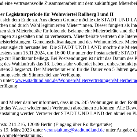
eine vertrauensvolle Zusammenarbeit mit dem zukünftigen Mieterbeir
er Legislaturperiode für Wohnviertel Rollberg I und II
 neigt sich dem Ende zu. Aus diesem Grunde möchte die STADT UND L
chen und durch Wahl legitimierten Mieter*innen. Dieser fungiert als I
zen sich Mieterbeiräte für folgende Belange ein: Mieterbeiräte sind die
 Fragen zu gestalten und zu verbessern. Mieterbeiräte vertreten die Inte
terleistungen, Gemeinschaftsanlagen und des Wohnumfeldes. Mieterb
enausgleich herzustellen. Die STADT UND LAND möchte die Mieter*inne
spätestens zum 15.11.2024, um 16:00 Uhr unter der Postanschrift: S
age zur Kanditatur beiliegt. Bei Postsendungen ist nicht das Datum des
des Wahlaufrufs das 18. Lebensjahr vollendet haben, unbeschränkt ges
ens 3 begrenzt. Der Mieterbeirat wird für die Dauer von 5 Jahren gew
hnung steht ein Stimmzettel zur Verfügung.
n unter:
www.stadtundland.de/Wohnen/Mietervertretungen/Mieterbeira
Verfügung
Mieter darüber informiert, dass in ca. 245 Wohnungen in den Rollb
 für das Wasser wieder nach Verbrauch abrechnen zu können. Alle Be
Veranstaltung werden Vertreter der STADT UND LAND den aktuellen Pl
tr. 214-216, 12049 Berlin (Eingang über Rollbergstraße)
is 19. März 2023 unter
veranstaltung@stadtundland.de
unter Angabe de
in Anmeldebestätigung.