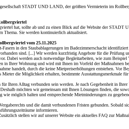
tengesellschaft STADT UND LAND, der größten Vermieterin im Roll
llbergviertel
viertel hat, sollte ab und zu einen Blick auf die Website der STA
m Thema. Sie werden kontinuierlich aktualisiert.
llbergviertel vom 25.11.2025
Fasern in den Staubablagerungen im Badezimmerschacht identifiziert 
anden sind. [...] Wir werden kurzfristig Angebote für die Prüfung 
ng vor. Dabei werden auch notwendige Begleitarbeiten, wie zum Beispiel 
ten in Ihrer Wohnung und wird mit Ihnen im Vorfeld der Maßnahmen besp
me handelt, durch die keine Mietpreiserhöhungen entstehen. Vor Begi
s Mieter die Möglichkeit erhalten, bestimmte Ausstattungsmerkmale fu
 für Ihren Alltag verbunden sein werden. Je nach Gegebenheit in Ihr
Deshalb möchten wir gemeinsam mit Ihnen Lösungen finden, die sowohl f
ng wie möglich halten und entsprechende Mietminderungen zu gegebener
rgaberechts und die damit verbundenen Fristen gebunden. Sobald sich 
sführungszeiträume informieren.
Zusätzlich stellen wir auf unserer Website ein aktuelles FAQ zur Maßna