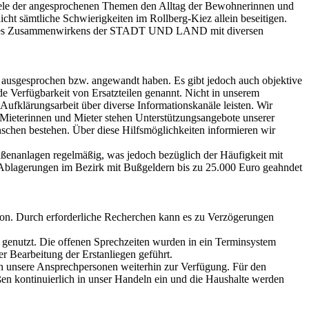
iele der angesprochenen Themen den Alltag der Bewohnerinnen und
t sämtliche Schwierigkeiten im Rollberg-Kiez allein beseitigen.
arf eines Zusammenwirkens der STADT UND LAND mit diversen
n ausgesprochen bzw. angewandt haben. Es gibt jedoch auch objektive
Verfügbarkeit von Ersatzteilen genannt. Nicht in unserem
ufklärungsarbeit über diverse Informationskanäle leisten. Wir
 Mieterinnen und Mieter stehen Unterstützungsangebote unserer
nschen bestehen. Über diese Hilfsmöglichkeiten informieren wir
ußenanlagen regelmäßig, was jedoch bezüglich der Häufigkeit mit
le Ablagerungen im Bezirk mit Bußgeldern bis zu 25.000 Euro geahndet
ion. Durch erforderliche Recherchen kann es zu Verzögerungen
g genutzt. Die offenen Sprechzeiten wurden in ein Terminsystem
r Bearbeitung der Erstanliegen geführt.
en unsere Ansprechpersonen weiterhin zur Verfügung. Für den
en kontinuierlich in unser Handeln ein und die Haushalte werden