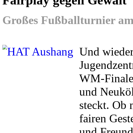
Fairplay gegen Gewalt
Großes Fußballturnier am 
Und wieder 
Jugendzent
WM-Finale 
und Neuköl
steckt. Ob
fairen Gest
und Freunds