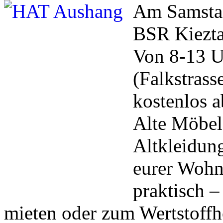
Am Samstag
BSR Kieztag
Von 8-13 U
(Falkstrass
kostenlos 
Alte Möbel
Altkleidun
eurer Wohn
praktisch –
mieten oder zum Wertstoffh