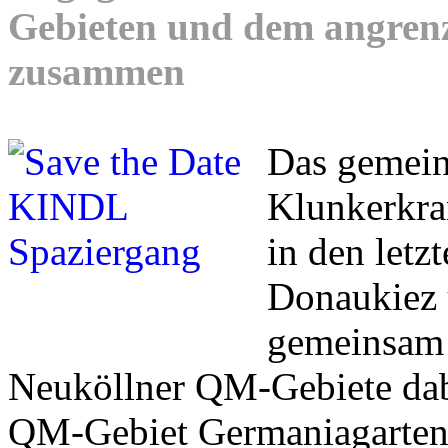
Gebieten und dem angren
zusammen
Das gemei
Klunkerkran
in den letz
Donaukiez 
gemeinsam 
Neuköllner QM-Gebiete dab
QM-Gebiet Germaniagarten