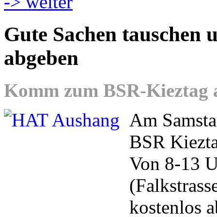
-> weiter
Gute Sachen tauschen u
abgeben
Komm zum BSR-Kieztag am
Am Samstag
BSR Kieztag
Von 8-13 U
(Falkstrass
kostenlos 