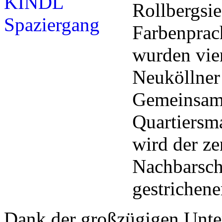
Rollbergsie
Farbenprac
wurden vie
Neuköllner 
Gemeinsam 
Quartiersm
wird der ze
Nachbarsch
gestrichen
Dank der großzügigen Unte