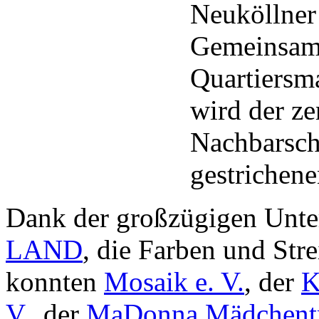
Neuköllner 
Gemeinsam 
Quartiersm
wird der ze
Nachbarsch
gestrichen
Dank der großzügigen Unte
LAND
, die Farben und Str
konnten
Mosaik e. V.
, der
K
V.
, der
MaDonna Mädchentr