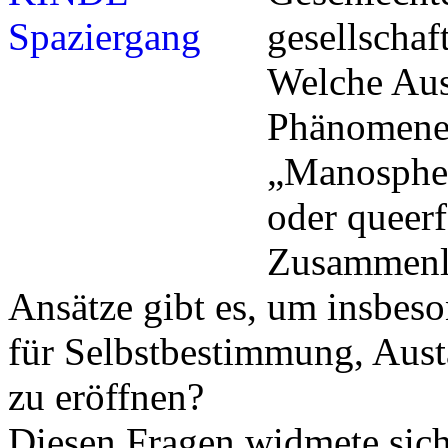
gesellschaf
Welche Aus
Phänomene 
„Manosphere
oder queerf
Zusammenl
Ansätze gibt es, um insbe
für Selbstbestimmung, Aust
zu eröffnen?
Diesen Fragen widmete sic