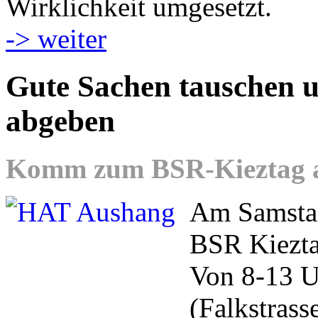
Wirklichkeit umgesetzt.
-> weiter
Gute Sachen tauschen u
abgeben
Komm zum BSR-Kieztag am
Am Samstag
BSR Kieztag
Von 8-13 U
(Falkstrass