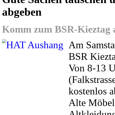
abgeben
Komm zum BSR-Kieztag am
Am Samstag
BSR Kieztag
Von 8-13 U
(Falkstrass
kostenlos 
Alte Möbel
Altkleidun